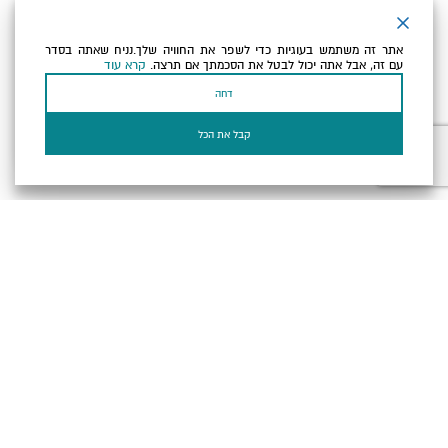
ניוזלטר
אתר זה משתמש בעוגיות כדי לשפר את החוויה שלך.נניח שאתה בסדר
כתובת הדוא"ל שלך
עם זה, אבל אתה יכול לבטל את הסכמתך אם תרצה.
קרא עוד
דחה
אני מאשר/ת שקראתי ומסכים/ה
למדיניות הפרטיות ולמדיניות
הקוקיז
של האתר.
קבל את הכל
בעל עסק? התחבר כאן
הצהרת נגישות
תקנון, תנאי שימוש ומדיניות פרטיות
הגדרות פרטיות
Powered by
כל הזכויות שמורות לארץ ים המלח ©