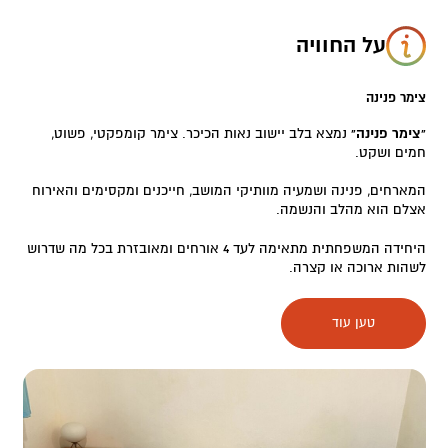
על החוויה
צימר פנינה
"צימר פנינה"
נמצא בלב יישוב נאות הכיכר. צימר קומפקטי, פשוט,
חמים ושקט.
המארחים, פנינה ושמעיה מוותיקי המושב, חייכנים ומקסימים והאירוח
אצלם הוא מהלב והנשמה.
היחידה המשפחתית מתאימה לעד 4 אורחים ומאובזרת בכל מה שדרוש
לשהות ארוכה או קצרה.
שמעיה, בעל ידי זהב, השקיע ובנה ריהוט ייחודי למטבח ופנינה תפרה
טען עוד
את הווילונות. במקום ישנה חצר שופעת בכל טוב שמיד תכניס אתכם
לאווירת המושב. מנגל גחלים או גריל גז לבחירתכם, פינת ישיבה עם
מאוורר, טאבון שגם אותו שמעיה בנה ומתקן להאכלת ציפורים המביא
איתו גם ציוצים נעימים.
פנינה שבשנים קודמות ניהלה מזנון במושב, תשמח לפנק אתכם
בארוחת בוקר ביתית בתוספת תשלום. את הארוחה תוכלו לאכול בפינת