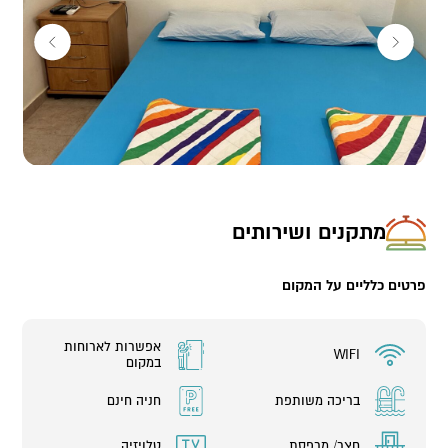
הישיבה בחצר או בביתם של המארחים, בהתאם למזג האוויר.
מתאים לזוגות, משפחה או חברים.
במתחם:
1 יחידה משפחתית (עד 4 אורחים)
מתקנים ושירותים
פרטים כלליים על המקום
אפשרות לארוחות
WIFI
במקום
בריכה משותפת
חניה חינם
חצר/ מרפסת
טלויזיה