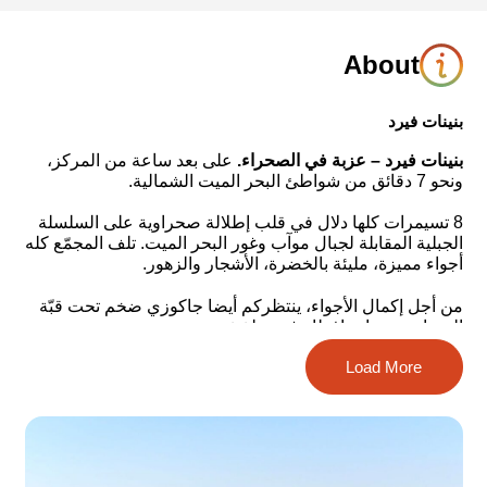
About
بنينات فيرد
بنينات فيرد – عزبة في الصحراء.
على بعد ساعة من المركز،
ونحو 7 دقائق من شواطئ البحر الميت الشمالية.
8 تسيمرات كلها دلال في قلب إطلالة صحراوية على السلسلة
الجبلية المقابلة لجبال موآب وغور البحر الميت. تلف المجمّع كله
أجواء مميزة، مليئة بالخضرة، الأشجار والزهور.
من أجل إكمال الأجواء، ينتظركم أيضا جاكوزي ضخم تحت قبّة
السماء، ووجبات إفطار غنية ولذيذة.
Load More
واحة في الصحراء للأزواج والعائلات، المجموعات، المتنزّهين
ومحبي الطبيعة.
في المجمع
، هنالك 8 وحدات للازواج والعائلات