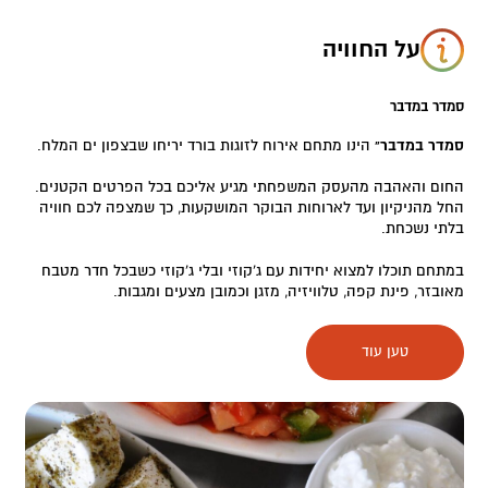
על החוויה
סמדר במדבר
סמדר במדבר"
הינו מתחם אירוח לזוגות בורד יריחו שבצפון ים המלח.
החום והאהבה מהעסק המשפחתי מגיע אליכם בכל הפרטים הקטנים.
החל מהניקיון ועד לארוחות הבוקר המושקעות, כך שמצפה לכם חוויה
בלתי נשכחת.
במתחם תוכלו למצוא יחידות עם ג'קוזי ובלי ג'קוזי כשבכל חדר מטבח
מאובזר, פינת קפה, טלוויזיה, מזגן וכמובן מצעים ומגבות.
ליד כל יחידה מרפסת עם פינת ישיבה, פינת "על האש" ומדשאה
טען עוד
מרכזית עם ערסל.
במתחם:
5 יחידות זוגיות