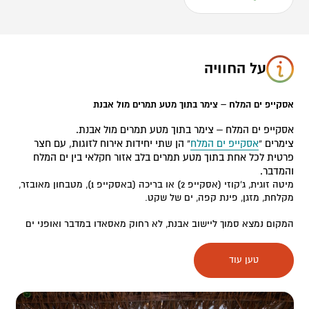
על החוויה
אסקייפ ים המלח – צימר בתוך מטע תמרים מול אבנת
אסקייפ ים המלח – צימר בתוך מטע תמרים מול אבנת.
צימרים “
אסקייפ ים המלח
” הן שתי יחידות אירוח לזוגות, עם חצר
פרטית לכל אחת בתוך מטע תמרים בלב אזור חקלאי בין ים המלח
והמדבר.
מיטה זוגית, ג'קוזי (אסקייפ 2) או בריכה (באסקייפ 1), מטבחון מאובזר,
מקלחת, מזגן, פינת קפה, ים של שקט.
המקום נמצא סמוך ליישוב אבנת, לא רחוק מאסאדו במדבר ואופני ים
המלח.
אין ניתוק – יש חיבור לעצמכם, לנוף, לרוגע.
טען עוד
מחפשים גם אקשן או ארוחה טובה?
יחידת אסקייפ נמצאת ממש ליד: