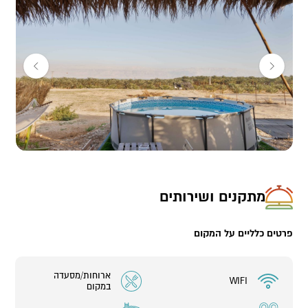
טיולי ג'יפים בים המלח
טיולי
אופניים עצמאיים
וריידרים חשמליים
(בעיקר בחורף)
מסעדת
אסאדו במדבר
– בשרים מעושנים מול הים
היחידה מתאימה לזוגות, שמבקשים לברוח מהמולת העיר, ולכל מי
שרוצה פשוט…
לנשום.
לפרטים ובדיקת זמינות –
היכנסו לאתר שלנו
!
מתקנים ושירותים
פרטים כלליים על המקום
ארוחות/מסעדה
WIFI
במקום