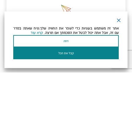
ניוזלטר
אתר זה משתמש בעוגיות כדי לשפר את החוויה שלך.נניח שאתה בסדר
כתובת הדוא"ל שלך
עם זה, אבל אתה יכול לבטל את הסכמתך אם תרצה.
קרא עוד
דחה
אני מאשר/ת שקראתי ומסכים/ה
למדיניות הפרטיות ולמדיניות
הקוקיז
של האתר.
קבל את הכל
בעל עסק? התחבר כאן
הצהרת נגישות
תקנון, תנאי שימוש ומדיניות פרטיות
הגדרות פרטיות
Powered by
כל הזכויות שמורות לארץ ים המלח ©