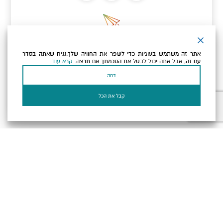
ניוזלטר
אתר זה משתמש בעוגיות כדי לשפר את החוויה שלך.נניח שאתה בסדר
כתובת הדוא"ל שלך
עם זה, אבל אתה יכול לבטל את הסכמתך אם תרצה.
קרא עוד
דחה
אני מאשר/ת שקראתי ומסכים/ה
למדיניות הפרטיות ולמדיניות
הקוקיז
של האתר.
קבל את הכל
בעל עסק? התחבר כאן
הצהרת נגישות
תקנון, תנאי שימוש ומדיניות פרטיות
הגדרות פרטיות
Powered by