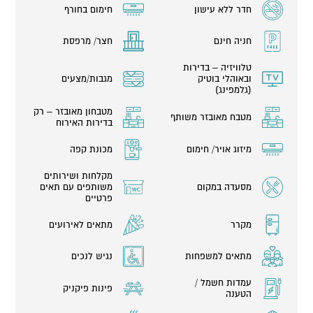
חדר ללא עישון
חימום בחורף
חניה חינם
חצר/ מרפסת
טלוויזיה – בדירות
ובאוהלי בוטיק
מגבות/מצעים
(גלמפינג)
מטבחון מאובזר – רק
מטבח מאובזר משותף
בדירות האירוח
מיזוג אויר/ חימום
מכונת קפה
מקלחות ושירותים
מסעדה במקום
משותפים עם תאים
פרטיים
מקרר
מתאים לאירועים
מתאים למשפחות
נגיש לנכים
עמדות חשמל /
פינות פיקניק
הטענה