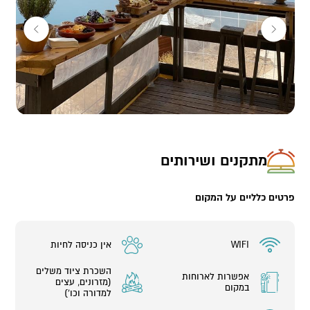
בנוסף, ניתן ליהנות בבית הקפה- בר שלנו באווירה מיוחדת מול הנוף
המקסים.
במתחם:
52 חדרי אכסניה
4 דירות אירוח (שני חדרים וסלון 80 מ"ר)
1 חדר מול ים
קמפינג מדברי (הקמת אוהלים פרטיים, אוהלים מדבריים משותפים,
אוהלים משפחתיות או זוגיות)
10 אוהלי גלמפינג (אוהלי בוטיק זוגיים)
מתקנים ושירותים
פרטים כלליים על המקום
WIFI
אין כניסה לחיות
השכרת ציוד משלים
אפשרות לארוחות
(מזרונים, עצים
במקום
למדורה וכו')