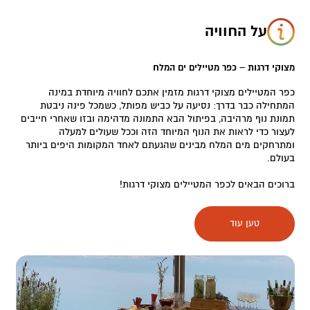
על החוויה
מצוקי דרגות – כפר מטיילים ים המלח
כפר המטיילים מצוקי דרגות מזמין אתכם לחוויה מיוחדת במינה
המתחילה כבר בדרך: נסיעה על כביש מפותל, כשמכל פינה ניבטת
תמונת נוף מרהיבה, בפיתול הבא התמונה מדהימה ובזו שאחרי חייבים
לעצור כדי לראות את הנוף המיוחד הזה וככל שעולים למעלה
ומתרחקים מים המלח מבינים שהגעתם לאחד המקומות היפים ביותר
בעולם.
ברוכים הבאים לכפר המטיילים מצוקי דרגות!
כפר המטיילים מוקף ב- 360 מעלות של מרחבים פתוחים – הרים
טען עוד
המתנשאים לגובה ומחזיקים בעצמה את כל היופי הזה למול לשונות
הים מתחת בצבעי כחול טורקיז, גוונים של תמונה ללא מחיר.
בתוך הכפר ישנם מגוון אפשרויות לינה- מתחמי קמפינג, חדרי אכסניה
פשוטים וצנועים, דירות אירוח מאובזרות, אוהלי גלמפינג ״טנטי״ וחדר
״מול ים״ יחיד ומיוחד!