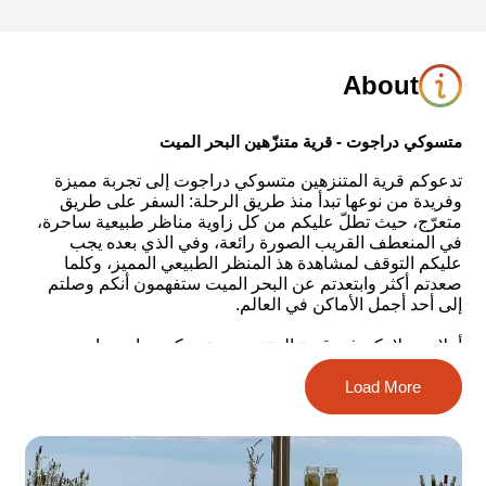
About
متسوكي دراجوت - قرية متنزّهين البحر الميت
تدعوكم قرية المتنزهين متسوكي دراجوت إلى تجربة مميزة
وفريدة من نوعها تبدأ منذ طريق الرحلة: السفر على طريق
متعرّج، حيث تطلّ عليكم من كل زاوية مناظر طبيعية ساحرة،
في المنعطف القريب الصورة رائعة، وفي الذي بعده يجب
عليكم التوقف لمشاهدة هذ المنظر الطبيعي المميز، وكلما
صعدتم أكثر وابتعدتم عن البحر الميت ستفهمون أنكم وصلتم
إلى أحد أجمل الأماكن في العالم.
أهلا وسهلا بكم في قرية المتنزهين متسوكي دراجوت!
Load More
قرية المتنزهين محاطة بـ 360 درجة من المساحات المفتوحة –
جبال شاهقة لارتفاعات كبيرة وتمسك بقوة بكل هذا الجمال
مقابل ألسن البحر التي تحتها بألوان الأزرق والتركواز، ألوان
صورة لا تقدّر بثمن.