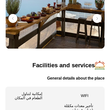
داخل القرية هنالك تشيكلة واسعة من إمكانيات المبيت –
مناطق تخييم (كامبينج)، غرف نزل بسيطة ومتواضعة، شقق
ضيافة مجهّزة، خيام جلامبينغ “تانتي”، وغرفة “مقابل البحر”
واحدة ووحيدة!
كذلك، بالإمكان الاستمتاع بمقهى-بار بأجواء مميزة مقابل
الإطلالة الساحرة.
في المجمّع:
52 غرفة نزل
4 شقق استضافة (غرفتان وصالون 80 مترا مربعا)
Facilities and services
1 غرفة مقابل البحر
تخييم صحراوي (إقامة خيام خصوصية، خيام صحراوية مشتركة،
General details about the place
خيام عائلية أو زوجية)
10 خيام جلامبينغ (خيام بوتيك زوجية)
إمكانية لتناول
WIFI
الطعام في المكان
تأجير معدات مكمّلة
(خيام، فرشات،