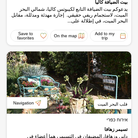
بيت الضيافة كاليا
يدعوكم بيت الضيافة التابع لكيبوتس كاليا، شمالي البحر
الميت، لاستجمام ريفي حقيقي. إجازة مهدئة ومدللة، مقابل
البحر الميت، في إطلالة على...
Save to
Add to my
On the map
favorites
trip
Navigation
قلب البحر الميت
אירוח כפרי
تسيمر زهافا
داني وزهافا، المضيفان في التسيمر، هما أعضاء في