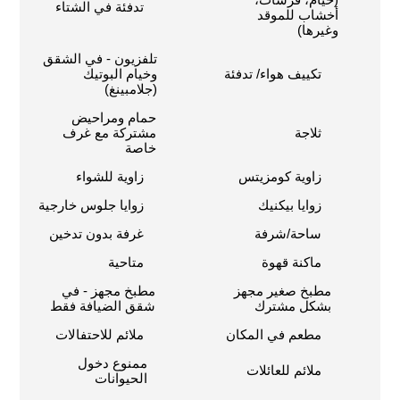
تدفئة في الشتاء
أخشاب للموقد
وغيرها)
تلفزيون - في الشقق
تكييف هواء/ تدفئة
وخيام البوتيك
(جلامبينغ)
حمام ومراحيض
ثلاجة
مشتركة مع غرف
خاصة
زاوية كومزيتس
زاوية للشواء
زوايا بيكنيك
زوايا جلوس خارجية
ساحة/شرفة
غرفة بدون تدخين
ماكنة قهوة
متاحية
مطبخ صغير مجهز
مطبخ مجهز - في
بشكل مشترك
شقق الضيافة فقط
مطعم في المكان
ملائم للاحتفالات
ممنوع دخول
ملائم للعائلات
الحيوانات