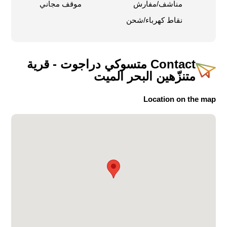
مناشف/مفارش
موقف مجاني
نقاط كهرباء/شحن
Contact
متسوكي دراجوت - قرية
متنزّهين البحر الميت
Location on the map