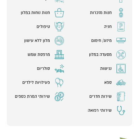
לגוף ולנפש:
חנות מזכרות
חנות נוחות במלון
במתחם הספא מבחר עשיר של מתקנים לפינוק הגוף והנפש- מבריכות
חניה
טיפולים
גופרית, בריכות מי ים המלח, ג'קוזי, מפלי מים, סאונות, עיסויים ועד
לטיפולים קוסמטיים.
מיזוג/ חימום
מלון ללא עישון
בנוסף המלון מזמין אתכם לסדנאות לאורח חיים בריא.
מסעדה במלון
מרפסת שמש
במלון קיים גם מתקן סולריום הפועל עונתית בשיתוף אגודת חולי
הפסוריאזיס.
נגישות
סולריום
ספא
פעילויות לילדים
במלון ניתן לערוך כנסים ואירועים של עד 500 אורחים.
שירות חדרים
שירותי המרת כספים
שירותי רפואה
עקב מגבלות התו הסגול והנחיות משרד הבריאות, ייתכן ויהיו שינויים
במתן השירותים למתקנים מסוימים במלון. יש להתעדכן מול המלון
לגבי היקף פעילות השירותים ופתיחת המתקנים המוצעים במלון בזמן