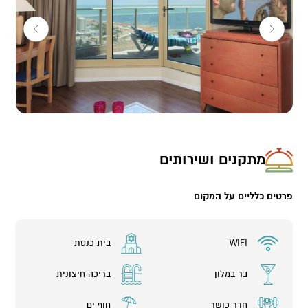
בטריקולור – אספרסו בר הממוקם בקומת הכניסה של המלון, תוכלו
לשבת ולנוח עם כוס קפה ועוגה מתוקה.
הסנייק בר ממוקם ברחבת הבריכה ומציע מגוון מנות בשריות –
המבורגרים, שניצלונים ועוד (בתוספת תשלום).
מתקני המלון ושירותים נוספים:
לילדים (וגם לכם) מחכות 3 בריכות שחייה חיצוניות וגם בריכה מיוחדת
מתקנים ושירותים
לקטנטנים.
עוד לילדים- מועדון פתאל קידס קלאב עם יצירה, ג'מבורי ומשחקים.
פרטים כלליים על המקום
גם לבני הנוער לא ישעמם, פתאלסטיישן המועדון במיוחד בשבילם עם
משחקי וידאו, קונסולות משחק מטורפות ועוד.
WIFI
בית כנסת
לבליינים שבינינו המלון מזמין למופעי ערב ומסיבות ריקודים.
בר במלון
בריכה חיצונית
חניה ואינטרנט אלחוטי חינם לאורחי המלון.
חדר כושר
חוף ים