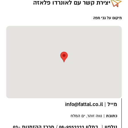
יצירת קשר עם
לאונרדו פלאזה
השהייה הנבחר.
מיקום על גבי מפה
קרדיט תמונות: באדיבות רשת מלונות פתאל
מייל
|
info@fattal.co.il
כתובת
|
נווה זוהר, ים המלח
טלפון
|
במלון 08-9553333 / מרכז ההזמנות 03-