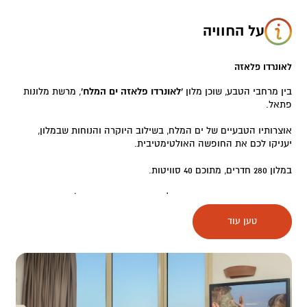
על החוויה
לאונרדו פלאזה
בין מרחבי הטבע, שוכן מלון
'לאונרדו פלאזה ים המלח'
, מרשת מלונות
פתאל.
אוצרותיו הטבעיים של ים המלח, בשילוב היוקרה והנוחות שבמלון,
יעניקו לכם את החופשה האולטימטיבית.
במלון 280 חדרים, מתוכם 40 סוויטות.
סוגי החדרים:
סופיריור עם נוף לבריכה או עם מרפסת, ג'וניור, סוויטת
דלקס וחדרים מונגשים.
טען עוד
קולינריה:
במסעדת קולאז' – חדר האוכל המרכזי מוגשות ארוחות בוקר, צהריים
וערב. במהלך הארוחות תיהנו מבר שתייה חופשית במבחר מגוון.