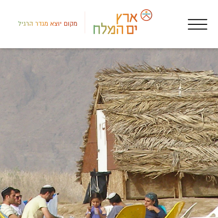
מקום יוצא מגדר הרגיל
לב י
שגר
שמו