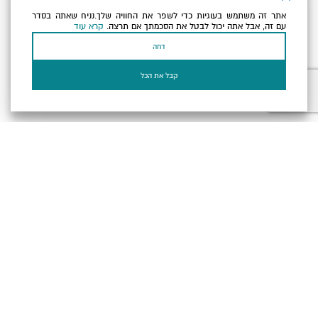
אתר זה משתמש בעוגיות כדי לשפר את החוויה שלך.נניח שאתה בסדר
כתובת הדוא"ל שלך
עם זה, אבל אתה יכול לבטל את הסכמתך אם תרצה.
קרא עוד
דחה
אני מאשר/ת שקראתי ומסכים/ה
למדיניות הפרטיות ולמדיניות
הקוקיז
של האתר.
קבל את הכל
בעל עסק? התחבר כאן
הצהרת נגישות
תקנון, תנאי שימוש ומדיניות פרטיות
הגדרות פרטיות
Powered by
כל הזכויות שמורות לארץ ים המלח ©