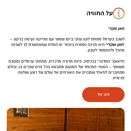
על החוויה
חאן שקדי
לשכב בערסל מתחת לעץ ענקי ביום שמשי עם מוזיקה נעימה ברקע –
'
חאן שקדי'
היא פנינה נסתרת באזור ים המלח שמאפשרת לך לשכוח
מהכל ולהתמסר לטבע.
הלאונצ' המדברי בכניסה, פינת מדורה מרכזית, מתחמי ערסלים ומטבח
משותף – האופי המיוחד של המקום מתבטא בכל פרט שקיים בו, וכולם
מתחברים לפאזל שמכניס את האורחים אל עולם של רוגע ושלווה
פנימית.
במקום אפשרויות שינה רבות, שנעות מאוהלים קבוצתיים, דרך בקתות
טען עוד
משפחתיות וזוגיות ועד לינה באוטובוס שהפך ליחידת אירוח ייחודית
וקסומה עם שירותים ומטבח פרטי.
בחצר, אזורי ישיבה פרטיים ומשותפים, מערפלי מים, ומלא צבע ואמנות
בדמות פסלים, ריהוט וקישוטים מחומרים מקומיים.
בלאונצ', תוכלו לבחור ספר מהספרייה ולהזמין פיצה, בירות או שתיה