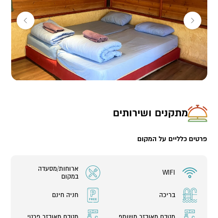
קלה מהבר ופשוט לנשום את נוף החווארים והמדבר העוטף את החאן.
במתחם:
1 בקתה זוגית
1 בקתה משפחתית (עד 5 אורחים)
2 אוהלים קבוצתיים גדולים (עד 15 אורחים)
4 לודג'ים (15-20 אורחים)
2 אוטובוסים זוגיים
המתחם סגור בחודשי הקיץ, יוני-אוגוסט
מתקנים ושירותים
פרטים כלליים על המקום
ארוחות/מסעדה
WIFI
במקום
בריכה
חניה חינם
מטבח מאובזר משותף
מטבח מאובזר פרטי