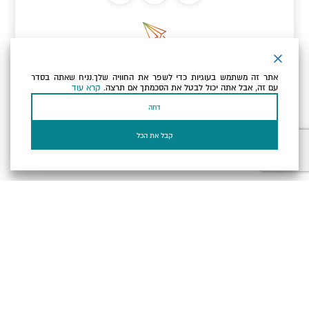
ניוזלטר
אתר זה משתמש בעוגיות כדי לשפר את החוויה שלך.נניח שאתה בסדר
כתובת הדוא"ל שלך
עם זה, אבל אתה יכול לבטל את הסכמתך אם תרצה.
קרא עוד
דחה
אני מאשר/ת שקראתי ומסכים/ה
למדיניות הפרטיות ולמדיניות
הקוקיז
של האתר.
קבל את הכל
בעל עסק? התחבר כאן
הצהרת נגישות
תקנון, תנאי שימוש ומדיניות פרטיות
הגדרות פרטיות
Powered by