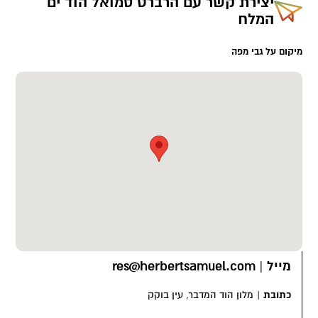
יצירת קשר עם
הרברט סמואל הוד ים
השהייה הנבחר.
המלח
מיקום על גבי מפה
מייל
|
res@herbertsamuel.com
כתובת
|
מלון הוד המדבר, עין בוקק