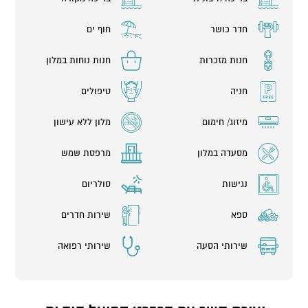
הבידור במלון להנעים את הזמן שלכם, כדי שתוכלו לקום בבוקר שאחרי
לארוחת בוקר מפנקת וליום נוסף של חוויות והנאה.
חדר כושר
חוף ים
חנות מזכרות
חנות נוחות במלון
לגוף ולנפש:
חניה
טיפולים
בספא "המעיין" החדש והמפנק מחכה לכם בריכת מי מלח, בריכת
גופרית, ג’קוזי וסאונה יבשה. הספא מציע גם מגוון טיפולים ופינוקים
שתקבלו באחד מ 16 חדרי הטיפולים החדשים.
מיזוג/ חימום
מלון ללא עישון
במתחם חדר כושר כדי שלא תפסיקו להתאמן גם כשאתם בחופשה.
מסעדה במלון
מרפסת שמש
כניסה לספא וחדר כושר מעל גיל 16.
נגישות
סולריום
ספא
שירות חדרים
במלון ניתן לערוך כנסים ואירועים של עד 450 אורחים
שירותי הסעה
שירותי רפואה
עקב מגבלות התו הסגול והנחיות משרד הבריאות, ייתכן ויהיו שינויים
במתן השירותים למתקנים מסוימים במלון. יש להתעדכן מול המלון
לגבי היקף פעילות השירותים ופתיחת המתקנים המוצעים במלון בזמן