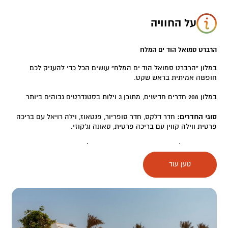
על החוויה
הרברט סמואל הוד ים המלח
במלון
"
הרברט סמואל הוד ים המלח
"
עושים הכל כדי להעניק לכם
חופשה אמיתית בראש שקט.
במלון 208 חדרים חדישים, מתוכן 3 וילות בסטנדרטים גבוהים ביותר.
סוגי החדרים:
חדר דלקס, חדר סופריור, פנטאוז, וילה רויאל עם בריכה
פרטית ווילה קווין עם בריכה פרטית, סאונה וג'קוזי.
ממרפסות כל החדרים נשקף הנוף הייחודי של האזור- מדבר וים טורקיז.
טען עוד
קולינריה:
במסעדת המלון “כפות תמרים” יגישו לכם תפריט מגוון ועשיר של מנות
מהעולם, בארוחת הבוקר, צהריים והערב.