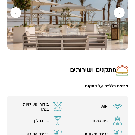
בלובי “דקלים” ובמרפסת המלון הצופה לים המלח ולהרי המדבר סביב,
תוכלו לנשנש ארוחה קלה, מאפים ומעדנים חלביים ולהתרענן עם
משקה צונן. מומלץ ביותר בשעת שקיעה, בה כל הנוף סביב נצבע
בגוונים קסומים.
בבר “המעיין” הצמוד לספא, תוכלו להתפנק בין הטיפולים עם מגוון
משקאות חמים ומיצי פירות טבעיים וכן נשנושים קלים.
מתקני המלון ושירותים נוספים:
מתקנים ושירותים
אין כמו קפיצה לבריכה הגדולה כדי להתרענן. אחרי הטבילה תוכלו לנוח
על מיטות השיזוף תחת צל שמשיות רחבות הפזורות סביב. גם בריכת
ילדים יש במתחם הבריכה החיצונית.
פרטים כלליים על המקום
בחוף הים הצמוד והמצויד מחכות לכם מיטות שיזוף נוחות, צל, מתקני
מים ומגבות העומדים לרשותכם.
בידור ופעילויות
WIFI
במלון
זוגות אופניים ימתינו לכם במלון בכל רגע בו תרצו לצאת לרכיבה על
הטיילת החדשה לאורך הים בנוף המדברי היפהפה.
בית כנסת
בר במלון
המלון מזמין אתכם גם להרצאות, סדנאות נפש ורוח ובערב ידאג צוות
בריכה חיצונית
בריכה מקורה