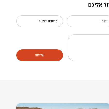
ור אליכם
טלפון
כתובת דוא"ל
שליחה