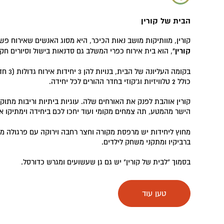
הבית של קורין
קורין, מוותיקות מושב נאות הכיכר, היא מסוג האנשים שאירוח פש
קורין"
, הוא בית אירוח כפרי המשלב גם סדנאות בישול וסיורים ח
כולל 2 טלוויזיות וג'קוזי בחדר ההורים לכל יחידה.
קורין אוהבת לפנק את האורחים שלה. עוגיות ביתיות וריבות מתו
הישר מהמטע, תה צמחים מקומי ועוד יחכו לכם ביחידה וימתיקו 
מחוץ ליחידות יש מרפסת מקורה וחצר רחבה וירוקה עם פרגולה מרו
ברביקיו ומתקני משחק לילדים.
בסמוך "לבית של קורין" יש גם גן שעשועים ומגרש כדורסל.
במתחם:
3 יחידות משפחתיות (עד 6 אורחים בכל יחידה).
טען עוד
המתחם סגור להזמנות בחודשי יולי-אוגוסט