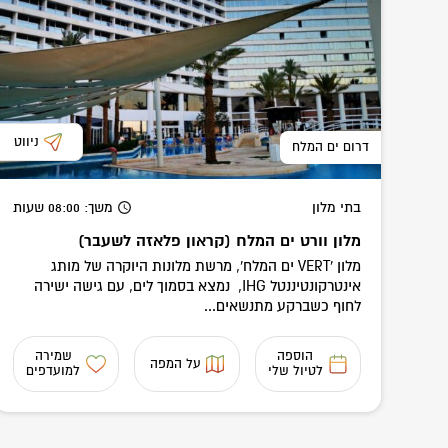
ניווט
דרום ים המלח
בתי מלון
משך
: 08:00
שעות
מלון וורט ים המלח (קראון פלאזה לשעבר)
מלון 'VERT ים המלח', מרשת מלונות היוקרה של מותג
אינטרקונטיננטל IHG, נמצא בסמוך לים, עם גישה ישירה
לחוף כשברקע מתנשאים...
הוספה
שמירה
על המפה
לטיול שלי
למועדפים