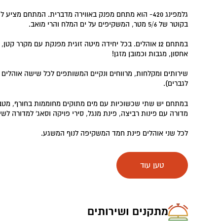
גלמפינג 420- הוא מתחם מפנק באווירה מדברית. המתחם מציע 
בקוטר של 5/6 מטר, המשקיפים על ים המלח והרי מואב.
במתחם 12 אוהלים. בכל יחידה מיטה זוגית מפנקת עם מקרר קט
אחסון, מגבות וכמובן מזגן!
שירותים ומקלחות, מרווחים ונקיים המשותפים לכל שישה אוהלים 
לגברים).
במתחם יש שתי שכשוכיות עם מים מתוקים מחוממות בחורף, מטב
מדורה עם פינות רביצה, פינת מנגל, סירי פויקה וסאג' למדורה לש
לכל שני אוהלים פינת חמד המשקיפה לנוף המשגע.
מתחם הגלמפינג מבודד משטח החוף וכולל חנייה נפרדת סמוכה לא
טען עוד
לילה במתחם כולל ארוחת בוקר עשירה וטעימה.
מתקנים ושירותים