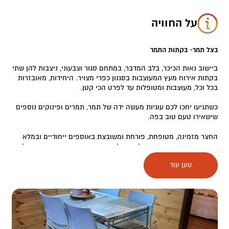
על החוויה
בצל תמר- בקתות התמר
ביישוב נאות הכיכר, בלב המדבר, במתחם סגור וצבעוני, ניצבות להן שתי
בקתות אירוח מעץ המעוצבות בסגנון כפרי מצויר. היחידות, מאובזרות
בכל וכל, מעוצבות ומטופלות עד לפרט הכי קטן.
כשתגיעו יחכו לכם עוגיות מעשה ידה של תמר, תמרים ופינוקים נוספים
שישאירו טעם טוב בפה.
החצר מזמינה, מטופחת, פורחת ומשובצת באוספים ייחודיים ובמלא
פינות חמד שיזמינו אתכם לשבת וליהנות מאווירת האינטימיות והשלווה
המדברית המקיפה את המתחם כולו.
טען עוד
במקום מרפסת דק גדולה, ג’קוזי מרווח ומזמין, וכן פינת ברביקיו נוחה
ומארחים שישמחו למלא אחר כל בקשה שאולי תצוץ. העיקר שהנופש
יהיה בלתי נשכח.
במתחם:
2 יחידות משפחתיות (עד 7 אורחים)