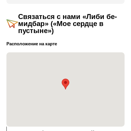
желающих снять весь комплекс.
Минимальный заказ ‒ 2 ночи.
Связаться с нами
«Либи бе-
мидбар» («Мое сердце в
пустыне»)
Расположение на карте