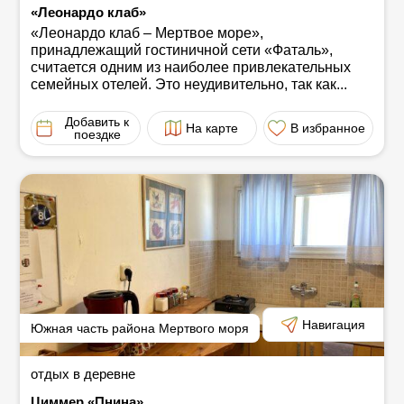
«Леонардо клаб»
«Леонардо клаб ‒ Мертвое море»,
принадлежащий гостиничной сети «Фаталь»,
считается одним из наиболее привлекательных
семейных отелей. Это неудивительно, так как...
Добавить к
На карте
В избранное
поездке
Навигация
Южная часть района Мертвого моря
отдых в деревне
Циммер «Пнина»