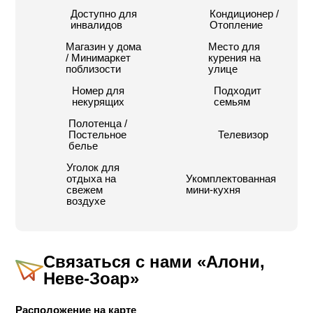
моря с магазинами косметики, кафе, торговыми
Доступно для
Кондиционер /
центрами и ресторанами.
инвалидов
Отопление
Поблизости от Неве-Зоар есть велосипедные
маршруты, места прогулок на джипах и
Магазин у дома
Место для
туристические объекты: Масада, русла ручьев,
/ Минимаркет
курения на
смотровые площадки, пейзажи и др. Персонал
поблизости
улице
гостиницы будет рад помочь вам советом и
Номер для
Подходит
порекомендовать местные туристические
некурящих
семьям
достопримечательности.
Полотенца /
В комплексе:
Постельное
Телевизор
белье
10 номеров;
7 номеров на двоих;
Уголок для
3 семейных номера (до 6 гостей).
отдыха на
Укомплектованная
свежем
мини-кухня
воздухе
Связаться с нами
«Алони,
Неве-Зоар»
Расположение на карте