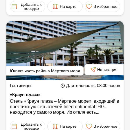
Добавить к
На карте
В избранное
поездке
Навигация
Южная часть района Мертвого моря
Гостиницы
Длительность
: 08:00
часов
«Краун плаза»
Отель «Краун плаза ‒ Мертвое море», входящий в
престижную сеть отелей Intercontinental IHG,
находится у самого моря. Из отеля есть...
Добавить к
На карте
В избранное
поездке