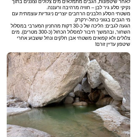
לאחר שיטפונות, הגבים מתמלאים מים צלולים וצוננים בתוך
נקיקי סלע גיר לבן – חוויה מרהיבה ורעננה.
משטחי הסלע הלבנים הרחבים יוצרים ניגודיות עוצמתית עם
מי הגבים בגווני כחול-ירקרק.
הגעה לגבים: הליכה של כ-30 דקות מהחניון המערבי במסלול
השחור, ובהמשך חיבור למסלול הכחול (כ-300 מטרים). מים
צלולים ולא קפואים משטחי אבן חלקים ונחל ששבוע אחרי
שיטפון עדיין זורם!