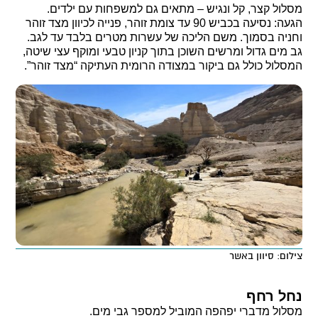
מסלול קצר, קל ונגיש – מתאים גם למשפחות עם ילדים.
הגעה: נסיעה בכביש 90 עד צומת זוהר, פנייה לכיוון מצד זוהר
וחניה בסמוך. משם הליכה של עשרות מטרים בלבד עד לגב.
גב מים גדול ומרשים השוכן בתוך קניון טבעי ומוקף עצי שיטה,
המסלול כולל גם ביקור במצודה הרומית העתיקה “מצד זוהר”.
צילום: סיוון באשר
נחל רחף
מסלול מדברי יפהפה המוביל למספר גבי מים.