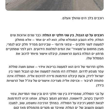
רוכבים בלב הים שהולך ונעלם.
רוכבים על קו הגבול, בין שני חלקי ים המלח
:
כבר שנים ארוכות שים
המלח, פלא הטבע המופלא שלנו, הוא לא ים אחד – אלא מחולק
למעשה לשני חלקים – צפוני ודרומי – שביניהם מפריד חלק יבש לגמרי,
מעין מחסום ש"משאיר" את המים למלונות הידועים. רגע לפני שמתקיים
מרתון ים המלח בפעם הראשונה, קיבלנו אישור מיוחד לרכוב את
המסלול שלו.‎
חלקו הדרומי של הים הוא למעשה בריכות אידוי – אותם חוצה סוללת
עפר מצפון לדרום. הסוללה הזו מהווה למעשה את קו הגבול השני בין
ישראל לירדן, וכעת קיבלנו הזדמנות נדירה להיכנס אליה. הסוללה אינה
פתוחה לציבור – וכניסה אליה מצריכה אישורים של צה"ל ושל הרשויות
בירדן.
על גבי הסוללה, שמפרידה בין שני חלקי הים ובין שתי המדינות, צפוי
להיערך בקרוב, לראשונה, המרתון הנמוך בעולם. אנחנו זכינו להזדמנות
לצאת למסע רכיבה על הסוללה. במהלך הרכיבה נחשפנו, שוב, למצבו
העגום והעצוב של ים המלח, שאיבד 40 מטרים מהמפלס מאז קום