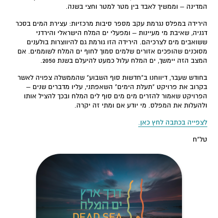
המדינה – וממשיך לאבד בין מטר למטר וחצי בשנה.
הירידה במפלס נגרמת עקב מספר סיבות מרכזיות: עצירת המים בסכר
דגניה, שאיבת מי מעיינות – ומפעלי ים המלח הישראלי והירדני
ששואבים מים לצרכיהם. הירידה הזו גורמת גם להיווצרות בולענים
מסוכנים שהופכים אזורים שלמים סמוך לחוף ים המלח לשוממים. אם
המצב הזה יימשך, ים המלח עלול כמעט להיעלם בשנת 2050.
בחודש שעבר, דיווחנו ב"חדשות סוף השבוע" שהממשלה צפויה לאשר
בקרוב את פרויקט "תעלת הימים" השאפתני, עליו מדברים שנים –
הפרויקט שאמור להזרים מים מים סוף לים המלח ובכך להציל אותו
ולהעלות את המפלס. מי יודע אם ומתי זה יקרה.
לצפייה בכתבה לחץ כאן.
טל"ח