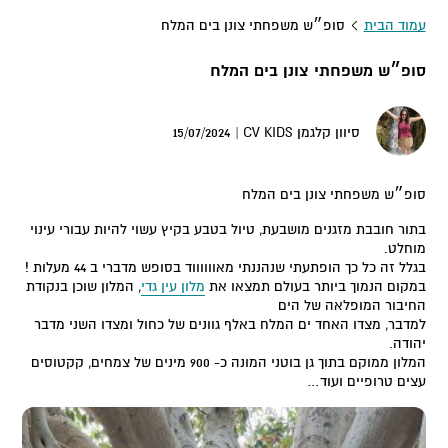
עמוד הבית
סופ״ש משפחתי צונן בים המלח
סופ״ש משפחתי צונן בים המלח
15/07/2024
סיוון קלגמן CV KIDS |
סופ״ש משפחתי צונן בים המלח
בתור חובבת מזגנים מושבעת, טיול בטבע בקיץ עשוי להיות עבורי עינוי
מוחלט.
בגלל זה כל כך הופתעתי שנהננתי מאווווווד בסופש מדברי ב 44 מעלות !
במקום הנמוך ביותר בעולם תמצאו את
מלון עין גדי
, המלון שוכן בנקודת
החיבור המופלאה של הים
למדבר, מצדו האחד ים המלח באלף גוונים של כחול ומצדו השני מדבר
יהודה.
המלון ממוקם בתוך גן בוטני המונה כ- 900 מינים של צמחים, קקטוסים
עצים טרופיים ועוד…