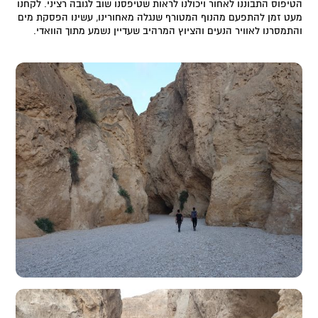
הטיפוס התבוננו לאחור ויכולנו לראות שטיפסנו שוב לגובה רציני. לקחנו
מעט זמן להתפעם מהנוף המטורף שנגלה מאחורינו, עשינו הפסקת מים
והתמסרנו לאוויר הנעים והציוץ המרהיב שעדיין נשמע מתוך הוואדי.