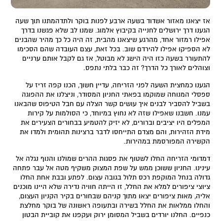
אז יצאנו מאזור אשדוד בשעה ארבע לפנות בוקר ולתדהמתנו תוך שעה
הגענו דרך ירושלים לחנייה בקיבוץ אלמוג. שמנו לב שלא פגשנו בדרך
אפילו רמזור אחד, מהרגע שיצאנו מהבית, זה היה כל כך מהיר שהבנים
לא הספיקו אפילו להירדם שוב. בכל זאת, עצם העובדה שהם הסכימו
להתעורר בשעה כזו היה הישג לא מבוטל, אז גם לקבל אותם ערניים
וצוהלים לאורך כל הדרך? זה כבר בלתי נתפס.
הגענו כמחצית השעה לפני הזריחה, עדיין חשוך, הכנו קפה זריז על
ספסלי המנוחה שמוקמו בפאתי החניון המסודר, וניצלנו את ההפוגה
בשביל להסביר לבנים איך עושים קשר הצלה עם חבל הטיפוס שהבאנו
עמנו. חשבנו שאפילו שזה לא נחוץ במיוחד, כי הסולמות על קירות
המפלים היו יציבים וברורים, לא יזיק להטמיע בבחורים הצעירים את
מידת הזהירות, והם מצדם התייחסו לדבר ברצינות תהומית ולמדו את
הקשירה המפורסמת במהירות.
דמדומי הזריחה החלו לשטוף את פסגות ההרים שמולנו והנוף נגלה אל
עינינו. החניון ששוכן ממש על שפת המצוק משקיף מטה אל עבר פתחה
גדולה בנחל המוקפת רכס תלול בגובה עצום. לפתע ובבת אחת החלו
ציוצי ציפורים למלא את החלל, זו הייתה חוויה נדירה שלא היינו מוכנים
אליה, מאות ציפורים יצאו מתוך קניהם שבחורים בקיר הקניון העצום,
והחלו ממלאות את החלל בשירה ובתעופה ראשונה של בוקר מחלצת
כנפיים. החלנו יורדים בשביל המסומן ירוק ועקפנו את קוביית הבטון