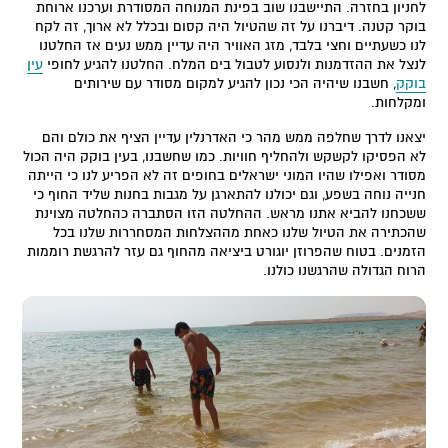
לחניון בחזרה. התיישבנו שוב בפינת המנוחה המסודרת וערכנו ארוחת
בוקר קטנה. דיברנו על זה שהטיול היה קסום ובכלל לא ארוך, זה לקח
לנו כשעתיים וחצי בלבד, מזג האוויר היה עדיין ממש נעים אז החלטנו
לנצל את ההזדמנות ולנסוע לטבול בים המלח. החלטנו להגיע לחופי
עין
בוקק
, חשבנו שיהיה הכי נכון להגיע למקום מסודר עם שירותים
ומקלחות.
יצאנו לדרך שחלפה ממש מהר כי האדרנלין עדיין הציף את כולם והם
לא הפסיקו לקשקש ולהחליף חוויות. כמו שחשבנו, בעין בוקק היה הכול
מסודר ואפילו שהיו המוני ישראלים בחופים זה לא הפריע לנו כי הייתה
חנייה נוחה בשפע, וגם יכולנו להתארגן על מגבות בחנות שליד החוף כי
ששכחנו להביא אתנו מראש. ההחלטה הזו הסתברה כהחלטה מצוינת
שהכתירה את הטיול שלנו כאחת מההצלחות המסחררות שלנו בכל
הזמנים. בטוח שהפרוזן יוגורט ביציאה מהחוף גם עזר להרגשת רוממות
הרוח הגדולה שהרגשנו כולנו.