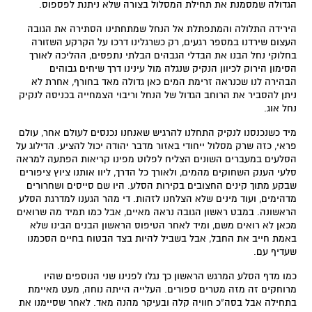
הגדולה שמסמנת את תחילת המסלול בצורה שלא ניתנת לפספוס.
הירידה התלולה והמתפתלת אל הנחל שמתחתינו הסתירה את הגובה
העצום שירדנו במספר רגעים, רק כשרגלינו דרכו על הקרקע השזורה
בחלוקי נחל הבנו את הבדלי הגבהים הבלתי נתפסים, ההליכה לאורך
הסימון הירוק לכיוון הנקיק שנגלה מול עינינו דרך שיחים גבוהים
הבהירה לנו שכנראה זרימת המים כאן גדולה מאד בחורף, אחרת לא
ניתן להסביר את הרוחב הגדול של הנחל וריבוי הצמחייה בכניסה לנקיק
נחל אוג.
מיד כשנכנסנו לנקיק התחלנו להרגיש שאנחנו נכנסים לעולם אחר, עולם
פראי, כזה שרק מסלול ייחודי באזור מדבר יהודה יכול להציע. הדילוג על
הסלעים במעברים השונים הצליח לפלוט מפינו קריאות הפתעה למראה
סלעי הענק השחוקים מהמים, ולאורך כל הדרך, ליוו אותנו ציוץ ציפורים
שבקע מתוך קינים החצובים בקירות הסלע. היו שם סייסים ושחרורים
מדהימים, ועוד מינים שלא הצלחנו לזהות. די מהר הגענו למדרגת הסלע
הראשונה. במבט ראשון הגובה נראה מאיים, אבל כמו תמיד מה שרואים
מכאן לא רואים משם, ומיד לאחר הטיפוס הראשון הבנים הבינו שלא
באמת חייב את החבל, אבל בשביל להיות בצד הבטוח בחיים הסכמנו
שעדיף עם.
כמו מדף הסלע המרגש הראשון כך נגלו לפנינו שני הנוספים שהיו
מרוחקים זה מזה מטרים ספורים. העלייה הייתה נוחה, מעט מאיימת
בתחילה אבל בסה"כ חוויה קלה ובעיקר מהנה מאד. לאחר שסיימנו את