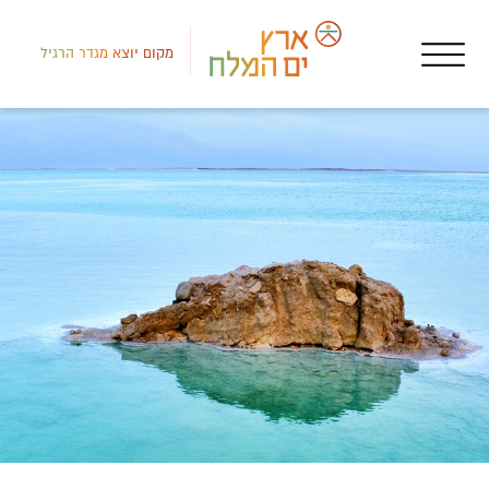
מקום יוצא מגדר הרגיל
לב י
אטר
צבי