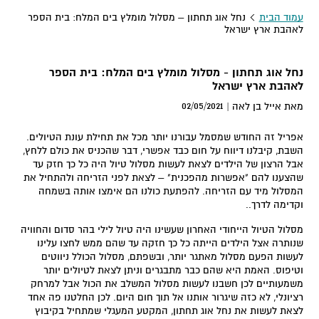
עמוד הבית
נחל אוג תחתון – מסלול מומלץ בים המלח: בית הספר
לאהבת ארץ ישראל
נחל אוג תחתון - מסלול מומלץ בים המלח: בית הספר
לאהבת ארץ ישראל
02/05/2021
מאת אייל בן לאה |
אפריל זה החודש שמסמל עבורנו יותר מכל את תחילת עונת הטיולים.
השבת, קיבלנו דיווח על חום כבד אפשרי, דבר שהכניס את כולם ללחץ,
אבל הרצון של הילדים לצאת לעשות מסלול טיול היה כל כך חזק עד
שהצענו להם "אפשרות מהפכנית" – לצאת לפני הזריחה ולהתחיל את
המסלול מיד עם הזריחה. להפתעת כולנו הם אימצו אותה בשמחה
וקדימה לדרך..
מסלול הטיול הייחודי האחרון שעשינו היה טיול לילי בהר סדום והחוויה
שנותרה אצל הילדים הייתה כל כך חזקה עד שהם ממש לחצו עלינו
לעשות הפעם מסלול מאתגר יותר, ובשפתם, מסלול הכולל ניווטים
וטיפוס. האמת היא שהם כבר מתבגרים וניתן לצאת לטיולים יותר
משמעותיים לכן חשבנו לעשות מסלול המשלב את הכול אבל למרחק
רציונלי, לא כזה שיגרור אותנו אל תוך חום היום. לכן החלטנו פה אחד
לצאת לעשות את נחל אוג תחתון, המקטע המעגלי שמתחיל בקיבוץ