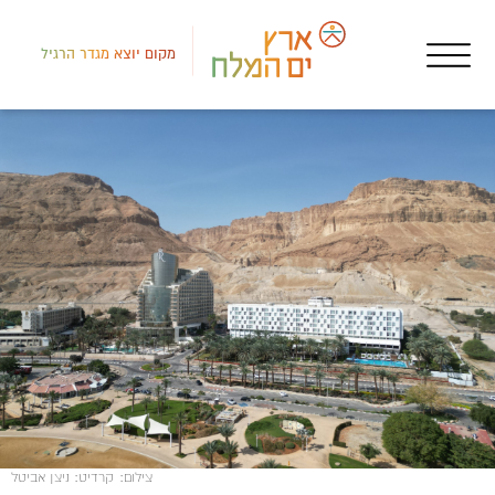
מקום יוצא מגדר הרגיל
צפון
איר
כפר
צילום
:
קרדיט: ניצן אביטל