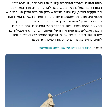
משם המשכנו למרכז המבקרים ע”ש משה נובומייסקי, שנמצא כ־20
דקות דרומה ממלונות עין בוקק, סמוך להר סדום. זה אחד המקומות
המושקעים באזור, עם שישה מבנים – חלק מקוריים וחלק משוחזרים –
וטכנולוגיה מתקדמת שמספרת את סיפור היווצרות בקע ים המלח ואת
סיפורו של מפעל האשלג הארץ ישראלי שהקים משה נובומייסקי.
התצוגות האינטראקטיביות וההסברים על המינרלים שמפיקים מים
המלח, מקבלים כאן זווית אחרת על המקום – בנוסף לנוף וטבילה, גם
ציונות, התיישבות וסיפור אנושי. הביקור מתאים לכל הגילאים, וניתן
לתאם מראש באתר המרכז. עלות הכניסה: 20-30 ₪.
קישור:
מרכז המבקרים על שם משה נובומייסקי