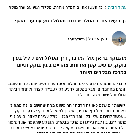
עמוד הבית
כך תעשו את ים המלח אחרת: מסלול רגוע עם ערך מוסף
כך תעשו את ים המלח אחרת: מסלול רגוע עם ערך מוסף
17/02/2026
ניצן אביטל |
מהבוקר בחאן מול המדבר, דרך מסלול מים קליל בעין
בוקק, שופינג קטן וארוחת צהריים בעין בוקק וסיום
במרכז מבקרים מיוחד
זו בדיוק התקופה להגיע לים המלח. מזג האוויר נעים יותר, פחות עומס,
והמים מתחממים. אבל במקום להגיע רק לטבילה קצרה ולחזור הביתה,
החלטנו לעשות מזה יום שלם.
ולעשות יום שלם כאן זה הרבה יותר פשוט ממה שחושבים. זה מתחיל
בארוחת בוקר מול נוף מרהיב, ממשיך למסלול מים קליל בעין בוקק
שאפשר להיכנס אליו בלי יותר מדי תכנון, כולל עצירה לצהריים עם נוף
פתוח לים. בין לבין גילינו גם מרכז מבקרים מושקע שמספר את הסיפור
של האזור מזווית אחרת, פארק אקולוגי ירוק שמפתיע באמצע המדבר