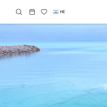
רשימת מועדפים
HE
דרום ים המלח
פארקים
פארק נחל אמציהו