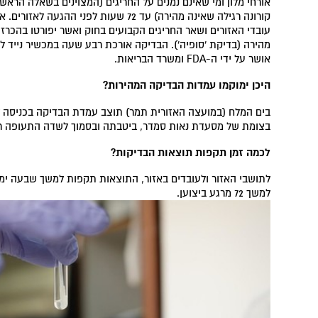
קורונה רגילה שאינה מהירה) עד 72 שעות לפ
עובדי האזורים ושאר החריגים הקבועים בחוק ואשר יפורטו בהכרז
מהירה (בדיקת 'סופיה'). הבדיקה אורכת רבע שעה במכשיר נייד ל
אושר על ידי ה-FDA ומשרד הבריאות.
היכן ימוקמו עמדות הבדיקה המהירות
?
בים המלח (במועצה האזורית תמר) תוצב עמדת הבדיקה בכניסה לא
בצומת של מסעדת נאות סמדר, ביטבתה ובסמוך לשדה התעופה רמ
לכמה זמן תקפות תוצאות הבדיקות
?
לתושבי האזור ולעובדים באזור, התוצאות תקפות למשך שבעה ימי
למשך 72 מרגע ביצוען.