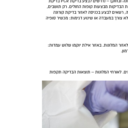
אורחי מלון ומי שאינם נמנים על החריגים (המצוינים בשאלה הראשונה ובחוק) – נדרשים לבצע בדיקת PCR בדיקת
ני ההגעה לאזורים. את הבדיקות מבצעות קופות החולים. רק תושבים,
ה, רשאים לבצע בכניסה לאזור בדיקת קורונה
לא צורך במעבדה או שינוע דגימות: מכשיר סופיה
זור המלונות. באזור אילת יוקמו שלוש עמדות:
ון.
ם. לאורחי המלונות – תוצאות הבדיקה תקפות