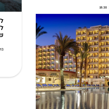
לח
לס
של
בוא