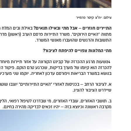
צילום: יח"צ קיסר פרמייר
התיירים חוזרים – אבל מתי ובאילו תנאים
?
באילת ובים המלח מ
מתווה "האיים הירוקים". משרד התיירות פרסם הערב (ראשון) מדרי
התשובות והדגשים שהועברו מאנשי המשרד.
מתי המלונות צפויים להיפתח לציבור
?
24שעות מרגע ההכרזה של קבינט הקורונה על אזור תיירות מיוחד
להכרזה הוא קיומו של מערך בדיקות, שכרגע טרם הוקם. פיקוד ה
בנושא במשרד הבריאות ויפורסם עדכון לאחריה. יוקמו שני מערכים
א. לציבור הרחב – בכניסות לאזורי "האיים התיירותיים" יוצבו שו
שיידרש הציבור להציג.
ב. תושבי האזורים, עובדי האזורים, מי שבדרכו לטיפול רפואי, הל
מקרבה ראשונה וכיוצא בזה – יהיו זכאים לבדיקה מהירה בחינם.