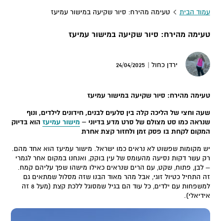
עמוד הבית
טעימה מהירח: סיור שקיעה במישור עמיעז
טעימה מהירח: סיור שקיעה במישור עמיעז
24/04/2025
ירדן כחול |
טעימה מהירח: סיור שקיעה במישור עמיעז
שעה וחצי של הליכה קלה בין סלעים לבנים, חידונים לילדים, ונוף
שנראה כמו סט מצולם של סרט מדע בדיוני –
מישור עמיעז
הוא בדיוק
המקום לקחת בו פסק זמן ולחזור קצת אחרת
יש מקומות שפשוט לא נראים כמו ישראל. מישור עמיעז הוא אחד מהם.
רק עשר דקות נסיעה מהעומס של עין בוקק, ואנחנו במקום אחר לגמרי
– לבן, פתוח, שקט, עם הרים שנראים כאילו מישהו שפך עליהם קמח.
זה התחיל כטיול זוגי, אבל מהר מאוד הבנו שזה מסלול שמתאים גם
למשפחות עם ילדים, כל עוד הם בגיל שמסוגל ללכת קצת (מעל 8 זה
אידיאלי).