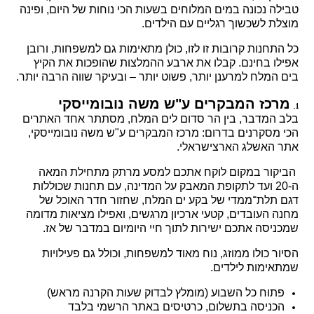
טבילה נכונה במים המלוחים בשעות הכי נוחות של היום, ופינה
מוצלת לשכשוך רגליים עם הילדים.
כל התחנות קרובות זו לזו, כולן מתאימות גם למשפחות, ורובן
אפילו בחינם. קבלו את ארבע ההמלצות שהופכות את הקיץ
בים המלח למרענן יותר, פשוט יותר – ובעיקר שווה הרבה יותר.
מרכז המבקרים ע"ש משה נובומייסקי
בלב המדבר, בין הר סדום לים המלח, מסתתר אחד האתרים
הכי מסקרנים בדרום: מרכז המבקרים ע"ש משה נובומייסקי,
אתר האשלג הארצישראלי.
הביקור במקום לוקח אתכם למסע מרתק מתחילת המאה
ה‑20 ועד לתקופת המאבק על המדינה, עם תחנות שכוללות
דגם תלת־ממדי של בקע ים המלח, שחזור חדר האוכל של
מחנה העובדים, קטעי ארכיון מרגשים, ואפילו מציאות מדומה
שמכניסה אתכם ישירות לתוך חיי היומיום במדבר של אז.
הסיור כולו ממוזג, נוח מאוד למשפחות, וכולל גם פעילויות
שמתאימות לילדים.
פתוח כל השבוע (מומלץ לבדוק שעות הקרנה מראש)
הכניסה בתשלום, כרטיסים באתר הרשמי בלבד