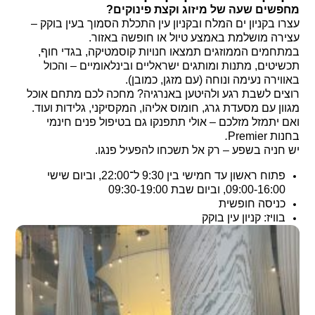
מחפשים שעה של מיזוג וקצת פינוקים
?
עצרו בקניון ים המלח ובקניון עין התכלת הסמוך בעין בוקק –
עצירה מושלמת באמצע טיול או חופשה באזור.
במתחמים הממוזגים תמצאו חנויות קוסמטיקה, בגדי חוף,
תכשיטים, מתנות ומותגים ישראליים ובינלאומיים – והכול
באווירה נעימה ונוחה (עם מזגן, כמובן).
רוצים לשבת רגע ולהיטען באנרגיה? מחכה לכם מתחם אוכל
מגוון עם מסעדת גרג, חומוס אליהו, המקסיקני, גלידות ועוד.
ואם יתמזל מזלכם – אולי תתפנקו גם בטיפול פנים חינמי
בחנות Premier
.
יש חניה בשפע – רק אל תשכחו להפעיל פנגו.
פתוח ראשון עד חמישי בין 9:30 ל־22:00, וביום שישי
09:00-16:00, וביום שבת 09:30-19:00
כניסה חופשית
בוויז: קניון עין בוקק