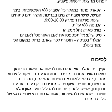
לפרוס מחצלת ולעשות פיקניק.
הפארק פתוח במהלך כל השבוע ללא השכשוכיות, בימי
חמישי, שישי ושבת יש מים בבריכות והשירותים פתוחים
, שעות פעילות הפארק 9:00-18:00.
הכניסה ללא עלות.
בוויז: פארק נחל אמציהו
טיפ שלנו: אל תפספסו את “אבן האוורסט” ו”אבן ים
המלח” בכניסה – תזכורת לכך שאתם בדיוק במקום הכי
נמוך בעולם
לסיכום
הקיץ בים המלח הוא ההזדמנות לראות את האזור הכי נמוך
בעולם מזווית אחרת – קרירה, נוחה ומרעננת. במקום להירתע
מהחום, זה הזמן לגלות את הפינות הממוזגות, הבריכות
הטבעיות, והחופים השקטים שמחכים בדיוק בעונה הזו. עם
תכנון נכון, אפשר להפוך יום חם למסלול רגוע, מגוון ומלא
חוויות – שמתאים למשפחות, זוגות או סתם מי שרוצה רגע של
שלווה במדבר.