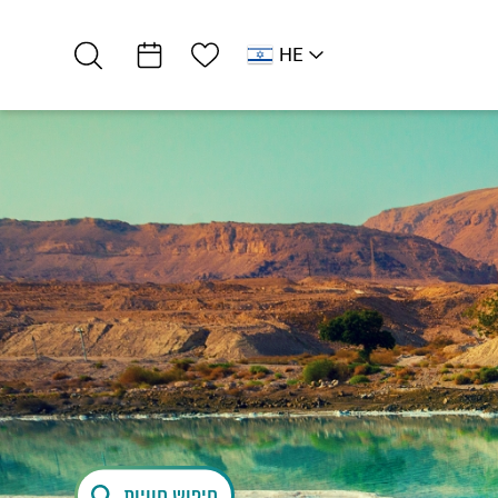
רשימת מועדפים
HE
AR
RU
EN
לב ים המלח
אטרקציות וסדנאות
צביקה פרץ -…
חיפוש חוויות