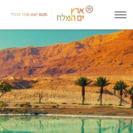
מקום יוצא מגדר הרגיל
לב י
מכי
ארט