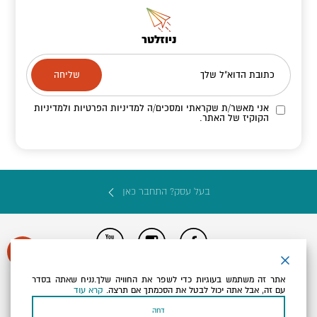
ניוזלטר
כתובת הדוא"ל שלך
אני מאשר/ת שקראתי ומסכים/ה
למדיניות הפרטיות ולמדיניות
הקוקיז
של האתר.
בעל עסק? התחבר כאן
הצהרת נגישות
תקנון, תנאי שימוש ומדיניות פרטיות
הגדרות פרטיות
אתר זה משתמש בעוגיות כדי לשפר את החוויה שלך.נניח שאתה בסדר
Powered by
עם זה, אבל אתה יכול לבטל את הסכמתך אם תרצה.
קרא עוד
כל הזכויות שמורות לארץ ים המלח ©
דחה