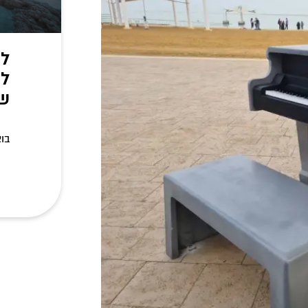
לח
לס
של
בוא