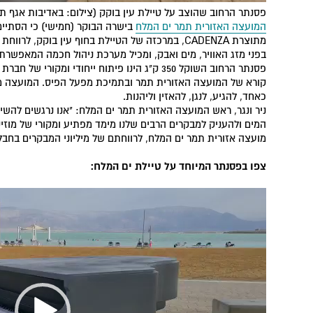
פסנתר הרחוב שהוצב על טיילת עין בוקק (צילום: באדיבות אגף תי
המועצה האזורית תמר ים המלח
בישרה הבוקר (חמישי) כי הסתיי
מתוצרת CADENZA, במרכזה של הטיילת בחוף עין בוקק,
בפני מזג האוויר, מים ואבק, ומכיל מערכת ניהול חכמה המאפשרת
פסנתר הרחוב השוקל 350 ק"ג הינו פיתוח ייחודי ו
קורא של המועצה האזורית תמר ובתמיכת מפעל הפיס. המועצה מזמ
כאחד, להגיע, לנגן, להאזין וליהנות.
ניר ונגר, ראש המועצה האזורית תמר ים המלח: "אנו נרגשים להשי
המים ולהעניק למבקרים הרבים שלנו מימד מפתיע ומקורי של מו
מועצה אזורית תמר ים המלח, לרווחתם של מיליוני המבקרים בחבל
צפו בפסנתר המיוחד על טיילת ים המלח:
נגן
וידאו