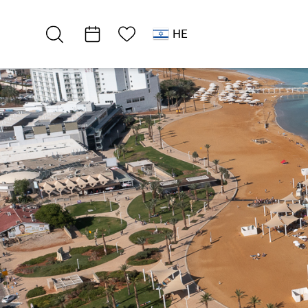
רשימת מועדפים
HE
דרום ים המלח
בתי מלון
מלון וורט ים…