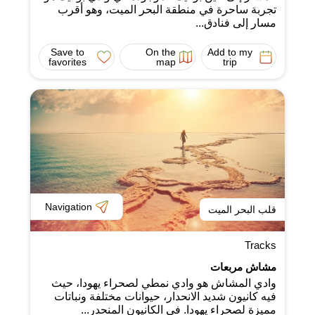
تجربة ساحرة في منطقة البحر الميت، وهو أقرب
مسار إلى فنادق...
Save to
On the
Add to my
favorites
map
trip
Navigation
قلب البحر الميت
Tracks
مشاش مربعات
وادي المشاش هو وادي نمطي لصحراء يهودا، حيث
فيه كانيون شديد الانحدار، حيوانات مختلفة ونباتات
مميزة لصحراء يهودا. في الكانيون المنحدر...