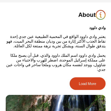
About
وادي داوود
يعتبر وادي داوود الواقع في المحمية الطبيعية عين جدي إحدة
نقاط الجذب الأكثر إثارة من بين وديان منطقة البحر الميت، فهو
يتدفق طوال السنة، ويشكل تجربة نزهة ممتعة لكل العائلة.
يحمل وادي داوود اسم الملك داوود والذي، قبل أن يصبح ملكا
على مملكة إسرائيل الموحدة، اضطر للهرب والاختباء من
شاؤول، ووجد لنفسه مكان هروب وملجأ ساحر في واحات عين
جدي:
“و صعد داوود من هناك و اقام في حصون عين جدي” (سفر
Load More
صموئيل الأول، 23 الإصحاح 29)، “و لما رجع شاؤول من وراء
الفلسطينيين اخبروه قائلين هوذا داوود في برية عين جدي”
(سفر صموئيل الأول، 24 الإصحاح 1).
يجمع وادي داوود المياه من أربعة ينابيع تتدفق إلى مساره –
عين داوود، عين شولميت، نبع عين جدي وعين عروجوت.