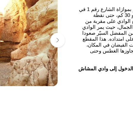
تبدأ قنوات وادي مكلك (أوج) من شمالي القدس، وتسير بموازاة الشارع رقم 1 في
طريقها إلى البحر الميت. يبلغ طول الوادي الإجمالي نحو 30 كم، حتى نقطة
 الوادي على مقربة من
الجمال، حيث يمر الوادي
ن المفضل السيّر صعودا
ى امتداده. هذا المقطع
ت الفيضان في المكان،
تجاوزها الغطس وحتى
 الدخول إلى وادي المشاش
تس ألموج
، وكل من يعتمد على هذه
مجالس الإقليمية غير