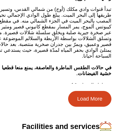
المصب بالبحر الميت في الجزء الشمالي منه. في مقطع
كيبوتس ألموج، يمر المسار بمقطع كانيوني قصير ومثير 
عبر صخرة جيرية صلبة ويخلق سلسلة شلالات قصيرة. م
وتسلق الشلالات بواسطة الأربطة والسلالم الموضوعة عل
قصير وعميق، ويمرّ بين جدران صخرية منتصبة. بعد حالا
يمتلئ الوادي بحفر المياه لمدّة قصيرة، حيث يستدعي 
السباحة أحيانا.
في حالات الطقس الماطرة والعاصفة، يمنع منعا قطعيا
خشية الفيضانات.
طول المسار: 2 كم
مدّة النزهة: 1-3 ساعات
ملائم للعائلات
Load More
الموسم الموصى به: كل السنة
ترسيم المسارات: اللون الأسود 8122، اللون الأزرق 8125
نقطة البداية والنهاية: ساحة الموقف عند مدخل كيبو
كل ما هو وارد في مسارات التنزّه لا يتعدّى كونه توصية
Facilities and services
التوصية إنما يقوم بذلك بإرادته وعلى مسؤوليته فقط، ال