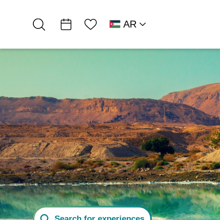
قائمة الأمنيات
AR
RU
HE
EN
شمال البحر الميت
אירוח כפרי
القرية السياحية ألموج
Search for experiences