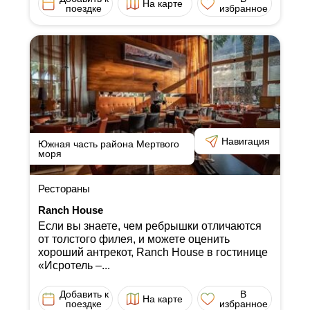
На карте
поездке
избранное
Навигация
Южная часть района Мертвого
моря
Рестораны
Ranch House
Если вы знаете, чем ребрышки отличаются
от толстого филея, и можете оценить
хороший антрекот, Ranch House в гостинице
«Исротель ‒...
Добавить к
В
На карте
поездке
избранное