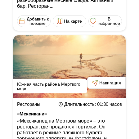
разнообразные мясные блюда. Активный
бар. Ресторан...
Добавить к
В
На карте
поездке
избранное
Навигация
Южная часть района Мертвого
моря
Рестораны
Длительность
: 01:30
часов
«Мексикани»
«Мексиканец на Мертвом море» ‒ это
ресторан, где продаются тортильи. Он
работает в режиме пляжного буфета,
торгующего аппетитным фастфудом, и...