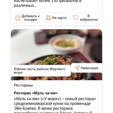
насчитывает более 130 филиалов в
различных...
Добавить к
В
На карте
поездке
избранное
Навигация
Южная часть района Мертвого
моря
Рестораны
Ресторан «Муль ха-ям»
«Муль ха-ям» («У моря») ‒ новый ресторан
средиземноморской кухни на променаде
Эйн-Бокека. В меню ресторана