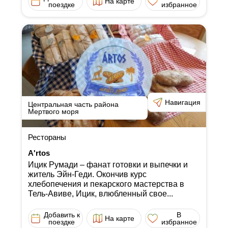
На карте
поездке
избранное
Навигация
Центральная часть района
Мертвого моря
Рестораны
A'rtos
Ицик Румади ‒ фанат готовки и выпечки и
житель Эйн-Геди. Окончив курс
хлебопечения и пекарского мастерства в
Тель-Авиве, Ицик, влюбленный свое...
Добавить к
В
На карте
поездке
избранное