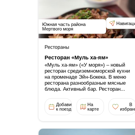
Навигац
Южная часть района
Мертвого моря
Рестораны
Ресторан «Муль ха-ям»
«Муль ха-ям» («У моря») ‒ новый
ресторан средиземноморской кухни
на променаде Эйн-Бокека. В меню
ресторана разнообразные мясные
блюда. Активный бар. Ресторан...
Добавить
На
В
к поездке
карте
избран