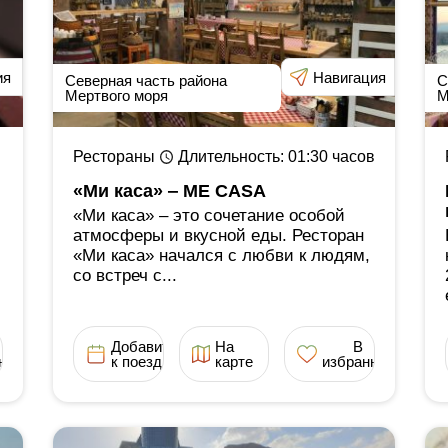
ия
Навигация
Северная часть района
С
Мертвого моря
М
Рестораны
Длительность
: 01:30
часов
«Ми каса» ‒ ME CASA
«Ми каса» ‒ это сочетание особой
атмосферы и вкусной еды. Ресторан
«Ми каса» начался с любви к людям,
со встреч с...
Добавить
На
В
ное
к поездке
карте
избранное