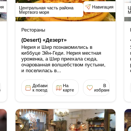
ия
Навигация
Центральная часть района
Ц
Мертвого моря
М
Рестораны
(Desert) «Дезерт»
Нерия и Шир познакомились в
киббуце Эйн-Геди. Нерия местная
уроженка, а Шир приехала сюда,
очарованная волшебством пустыни,
и поселилась в...
Добавить
На
В
ное
к поездке
карте
избранное