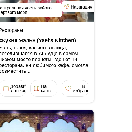
Навигация
ентральная часть района
ертвого моря
Рестораны
«Кухня Яэль» (Yael's Kitchen)
Яэль, городская жительница,
поселившаяся в киббуце в самом
низком месте планеты, где нет ни
ресторана, ни любимого кафе, смогла
совместить...
Добавить
На
В
к поездке
карте
избранное