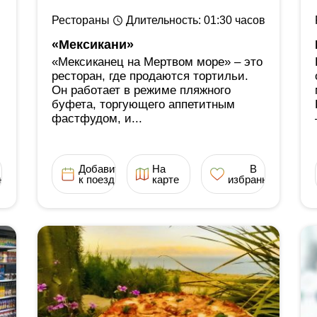
Рестораны
Длительность
: 01:30
часов
«Мексикани»
«Мексиканец на Мертвом море» ‒ это
ресторан, где продаются тортильи.
Он работает в режиме пляжного
буфета, торгующего аппетитным
фастфудом, и...
Добавить
На
В
ное
к поездке
карте
избранное