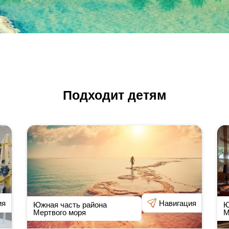
Подходит детям
ия
Навигация
Южная часть района
Ю
Мертвого моря
М