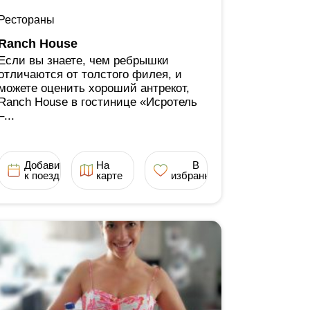
Рестораны
Ranch House
Если вы знаете, чем ребрышки
отличаются от толстого филея, и
можете оценить хороший антрекот,
Ranch House в гостинице «Исротель
‒...
Добавить
На
В
к поездке
карте
избранное