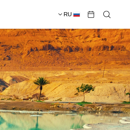
RU
HE
EN
Северная часть район
Мертвого моря
Ambassadors
Велоспорт на
Мертвом…