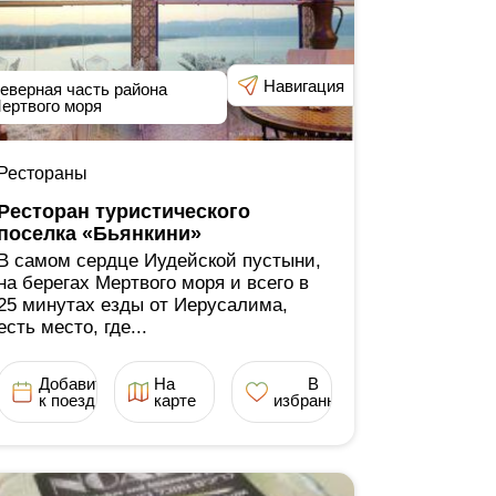
Навигация
еверная часть района
ертвого моря
Рестораны
Ресторан туристического
поселка «Бьянкини»
В самом сердце Иудейской пустыни,
на берегах Мертвого моря и всего в
25 минутах езды от Иерусалима,
есть место, где...
Добавить
На
В
к поездке
карте
избранное