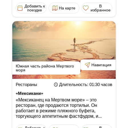
Добавить к
В
На карте
поездке
избранное
Навигация
Южная часть района Мертвого
моря
Рестораны
Длительность
: 01:30
часов
«Мексикани»
«Мексиканец на Мертвом море» ‒ это
ресторан, где продаются тортильи. Он
работает в режиме пляжного буфета,
торгующего аппетитным фастфудом, и...
Добавить к
В