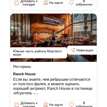
Добавить к
В
На карте
поездке
избранное
Навигация
Южная часть района Мертвого
моря
Рестораны
Ranch House
Если вы знаете, чем ребрышки отличаются
от толстого филея, и можете оценить
хороший антрекот, Ranch House в гостинице
«Исротель ‒...
Добавить к
В
На карте
поездке
избранное