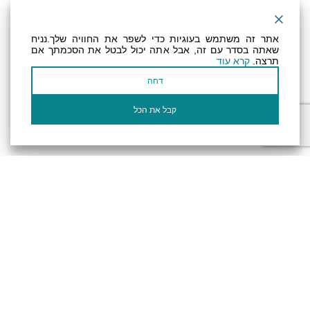
ניוזלטר
אתר זה משתמש בעוגיות כדי לשפר את החוויה שלך.נניח
שאתה בסדר עם זה, אבל אתה יכול לבטל את הסכמתך אם
תרצה.
קרא עוד
عنوان بريدك الإلكتروني
דחה
أؤكد أنني قرأت وأوافق على سياسة
الخصوصية
وسياسة ملفات تعريف الارتباط الخاصة
بالموقع
קבל את הכל
الإلكتروني.
تصريح المتاحية
النظام الداخلي
Powered by
جميع الحقوق محفوظة لـ "أرض (منطقة) البحر الميت ©