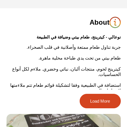
About
نوعالي - كيترينج، طعام بيتي وضيافة في الطبيعة
جربة تناول طعام ممتعة وأصلانية في قلب الصحراء.
طعام بيتي من تحت يدي طباخة محلية ماهرة.
كيترينج لحوم، منتجات ألبان، نباتي وخضري. ملاءم لكل أنواع
الحساسيات.
استضافة في الطبيعية وفقا لتشكيلة قوائم طعام تتم ملاءمتها
لاحتياجات الزبون.
Load More
الكيترينج مخصص للمجموعات حتى 20 شخصا.
بالإمكان أيضا طلب وجبات مغلفة.