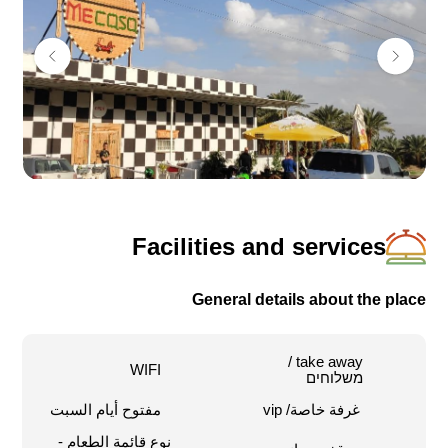
استضافة بتصميم وأجواء ريفية، مثل قفزة قصيرة إلى إيطاليا
القديمة والتقليدية، وكل ذلك من صنع أيدي المستضيفين.
هنالك أيضا، في المكان، مطبخ منفصل مع قائمة طعام لحوم.
يتواجد المطعم في منطقة شمالي البحر الميت، على بعد 20
دقيقة من القدس وهو مفتوح كل أيام الأسبوع، وبضمنها الجمعة
والسبت، بالحجز المسبق.
Facilities and services
General details about the place
take away /
WIFI
משלוחים
غرفة خاصة/ vip
مفتوح أيام السبت
نوع قائمة الطعام -