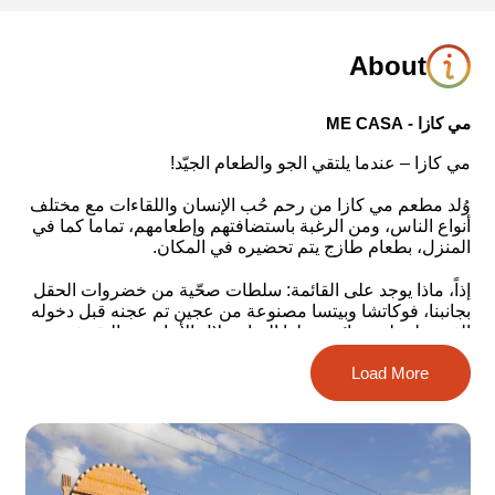
About
مي كازا - ME CASA
مي كازا – عندما يلتقي الجو والطعام الجيّد!
وُلد مطعم مي كازا من رحم حُب الإنسان واللقاءات مع مختلف
أنواع الناس، ومن الرغبة باستضافتهم وإطعامهم، تماما كما في
المنزل، بطعام طازج يتم تحضيره في المكان.
إذاً، ماذا يوجد على القائمة: سلطات صحّية من خضروات الحقل
بجانبنا، فوكاتشا وبيتسا مصنوعة من عجين تم عجنه قبل دخوله
الفرن بلحظة، روائح يحملها الهواء خلال الأحاديث والنقرشة
بانتظار الحصول على الوجبات الرئيسية.
Load More
يحاذي المطعم مزارع التمر من جهة، والجبال الصحراوية من
الجهة الثانية، داخل تقاطع نلتقي فيه للحظات نادرة من المتعة،
الحديث والمذاقات المتبّلة بأعشاب التوابل المميزة ذات النكهة
البرّية.