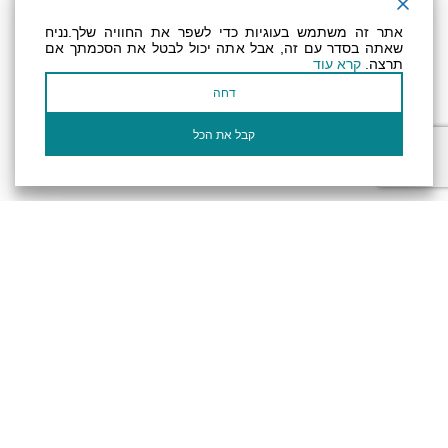
ניוזלטר
אתר זה משתמש בעוגיות כדי לשפר את החוויה שלך.נניח
שאתה בסדר עם זה, אבל אתה יכול לבטל את הסכמתך אם
תרצה.
קרא עוד
عنوان بريدك الإلكتروني
דחה
أؤكد أنني قرأت وأوافق على سياسة
الخصوصية
وسياسة ملفات تعريف الارتباط الخاصة
بالموقع
קבל את הכל
الإلكتروني.
تصريح المتاحية
النظام الداخلي
Powered by
جميع الحقوق محفوظة لـ "أرض (منطقة) البحر الميت ©