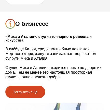
О бизнессе
«Миха и Аталия»: студия гончарного ремесла и
искусства
В киббуце Калия, среди волшебных пейзажей
Мертвого моря, живут и занимаются творчеством
супруги Миха и Аталия.
Студия Михи и Аталии находится прямо во дворе их
дома. Тем не менее это настоящая просторная
студия, полная всякого добра.
Художественные работы, изготовленные супругами,
и гончарная продукция выставлены для всех
Загрузить ещё
интересующихся и для покупателей. Заодно здесь
можно услышать рассказ, связанный с
произведением искусства, которое вас
заинтересовало.