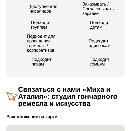
Заказывать /
Доступно для
Согласовывать
инвалидов
заранее
Подходит
Подходит
группам
детям
Подходит для
проведения
Подходит
торжеств /
одиночкам
корпоративов
Подходит
Подходит
парам
семьям
Связаться с нами
«Миха и
Аталия»: студия гончарного
ремесла и искусства
Расположение на карте