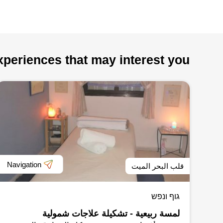
xperiences that may interest you
Navigation
قلب البحر الميت
גוף ונפש
لمسة ربيعية - تشكيلة علاجات شمولية