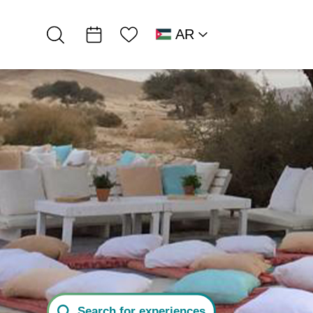
قائمة الأمنيات
AR
RU
HE
EN
جنوب البحر الميت
אירוח כפרי
جيل، غرف ضيافة
Search for experiences