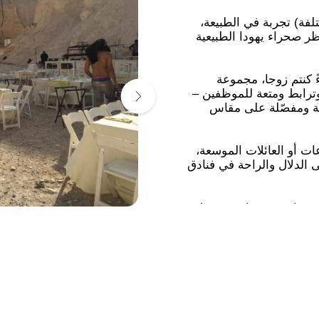
فة) تجربة في الطبيعة،
ر صحراء يهودا الطبيعية
ً كنتم زوجا، مجموعة
ترابط ومتعة للموظفين –
ية ومفصّلة على مقاس
ت أو العائلات الموسعة،
 الدلال والراحة في فنادق
ت صباحية ومسائية، تشمل
 لديكم ذكرى دافئة، فإن