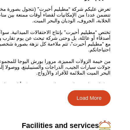
تعرض عليكم شركة “مطيليم أحيرت” (نتجول بصورة مختل
تتضمن عددا من الإمكانيات لقضاء أوقات ممتعة بين مناظ
الخلابة، الجروف، الوديان والبحر الميت.
تختص “مطيليم أحيرت” بإنتاج الاحتفالات الميدانية. سواء
أصدقاء أو عائلة، بل وحتى شركة تبحث عن يوم تقارب و
مع “مطيليم أحيرت”، تتم ملاءمة كل نزهة بصورة شخص
احتياجاتكم.
من خيمة الزولات المميزة، مرورا بورش اليوجا للمجموعا
جولات سيارات الجيب، الدراجات والسنيبلينغ، ووصولا إلى
البحر الميت الملائمة للأفراد والأزواج.
تشكيلة رحلات، بداية من ساعتين وحتى عدّة أيام، رحلا
نزهات تحت ضوء القمر.
Load More
إذا كنتم تبحثون عن تجربة شمولية في البحر الميت، تبقي
شركة مطيليم أحيرت هي من ستمنحكم إياها.
Facilities and services