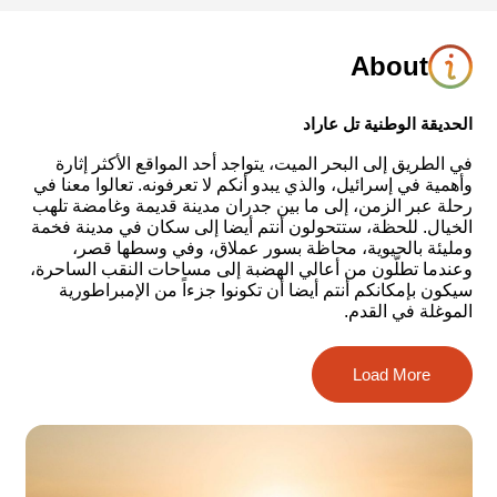
About
الحديقة الوطنية تل عاراد
في الطريق إلى البحر الميت، يتواجد أحد المواقع الأكثر إثارة
وأهمية في إسرائيل، والذي يبدو أنكم لا تعرفونه. تعالوا معنا في
رحلة عبر الزمن، إلى ما بين جدران مدينة قديمة وغامضة تلهب
الخيال. للحظة، ستتحولون أنتم أيضا إلى سكان في مدينة فخمة
ومليئة بالحيوية، محاظة بسور عملاق، وفي وسطها قصر،
وعندما تطلّون من أعالي الهضبة إلى مساحات النقب الساحرة،
سيكون بإمكانكم أنتم أيضا أن تكونوا جزءاً من الإمبراطورية
الموغلة في القدم.
في الحديقة الوطنية تل عاراد، تم اكتشاف آثار مثيرة لمدينة
Load More
كنعانية محصّنة كانت أكبر المدن في النقب خلال الفترة
البرونزية المبكرة (حوالي 3000 قبل الميلاد). تم خلال الحفريات
الكشف عن مشروع مياه قديم وواسع، قلاع من أيام ملوك
يهودا، بل وحتى آثار معبد يهودائي، عمل بموازاة الهيكل في
القدس. كل هذه الأمور وغيرها، تشير إلى أهمية المدينة التي تم
اكتشاف أسرارها مرحلة بعد أخرى.