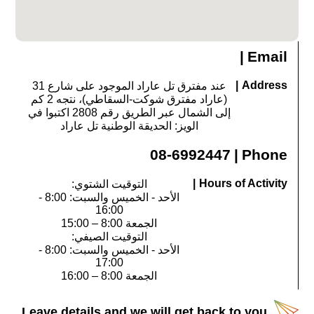
المكان، هنالك مياه للشرب ومراحيض، حمامات ساخنة، زاوية
طبخ، إنارة للمكان، نقاط كهرباء، وغيرها.
الحيوانات والنباتات
|
Email
بالإضافة إلى القيمة التاريخية لموقع تل عاراد، تتواجد داخل
|
Address
عند مفترق تل عاراد الموجود على شارع 31
مساحة الحديقة الوطنية عدّة أنواع من النباتات والحيوانات
(عاراد مفترق شوكت-السقاطي)، نتجه 2 كم
النادرة.
إلى الشمال عبر الطريق رقم 2808 اكتبوا في
الويز: الحديقة الوطنية تل عاراد
إنها حدود الانتشار الأقصى جنوبية في العالم بالنسبة
للبوقية
الفارسية
التي تنمو في تل كرايوت القريب من المكان، كما أنكم
08-6992447
|
Phone
إذا جئتم في نهاية شهر شباط وبداية آذار، سيكون بإمكانكم
مشاهدة ازدهار السوسن البني الداكن والذي يعتبر جنسا في
موطنه الأصلي (حصري) – لشمال النقب.
|
Hours of Activity
التوقيت الشتوي:
الأحد - الخميس والسبت: 8:00 -
على مستوى الحيوانات، إذا كان لديكم حظ سيكون بإمكانكم
16:00
مشاهدة سحلية بئر السبع الحادة الأصابع، أحد الأجناس المميزة
الجمعة 8:00 – 15:00
لأراضي الرواسب الطفالية (اللويس) في شمال النقب،
واليربوع
التوقيت الصيفي:
الكبير
– أحد القوارض الأكثر قفزا وذو الذنب الذي في طرفه
الأحد - الخميس والسبت: 8:00 -
شراشيب، المهدد بخطر الانقراض في إسرائيل.
17:00
الجمعة 8:00 – 16:00
Leave details and we will get back to you