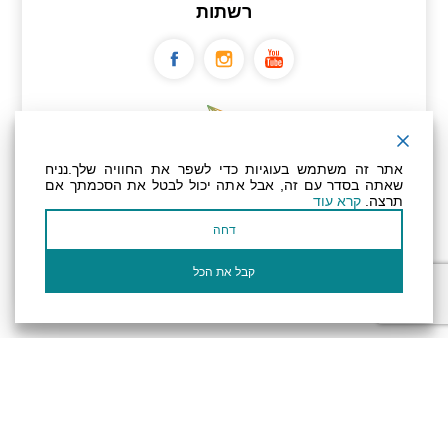
רשתות
ניוזלטר
אתר זה משתמש בעוגיות כדי לשפר את החוויה שלך.נניח
שאתה בסדר עם זה, אבל אתה יכול לבטל את הסכמתך אם
תרצה.
קרא עוד
عنوان بريدك الإلكتروني
דחה
أؤكد أنني قرأت وأوافق على سياسة
الخصوصية
وسياسة ملفات تعريف الارتباط الخاصة
بالموقع
קבל את הכל
الإلكتروني.