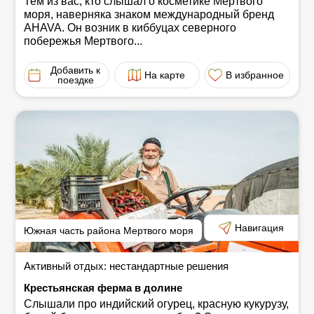
Тем из вас, кто слышал о косметике Мертвого
моря, наверняка знаком международный бренд
AHAVA. Он возник в киббуцах северного
побережья Мертвого...
Добавить к
На карте
В избранное
поездке
Навигация
Южная часть района Мертвого моря
Активный отдых: нестандартные решения
Крестьянская ферма в долине
Слышали про индийский огурец, красную кукурузу,