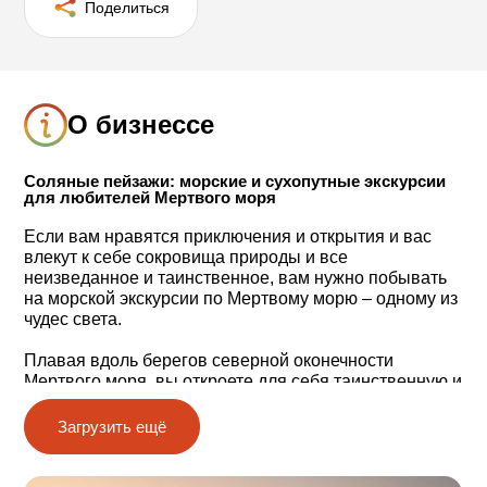
Поделиться
О бизнессе
Соляные пейзажи: морские и сухопутные экскурсии
для любителей Мертвого моря
Если вам нравятся приключения и открытия и вас
влекут к себе сокровища природы и все
неизведанное и таинственное, вам нужно побывать
на морской экскурсии по Мертвому морю ‒ одному из
чудес света.
Плавая вдоль берегов северной оконечности
Мертвого моря, вы откроете для себя таинственную и
прекрасную природу этих мест.
Загрузить ещё
Соляные жемчужины, соляные алмазы, соляные
ковры, соляные столбы ‒ и бассейны, в которых
можно принимать грязевые ванны.