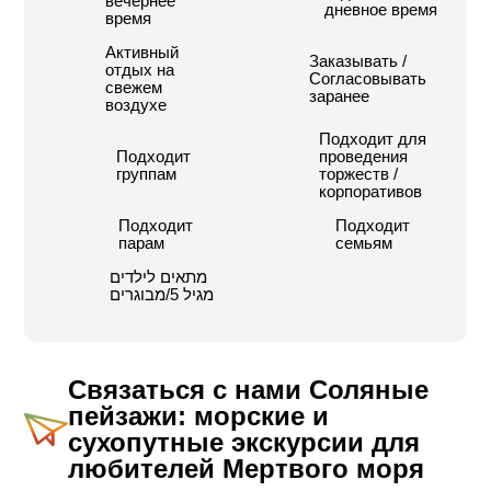
вечернее
дневное время
время
Активный
Заказывать /
отдых на
Согласовывать
свежем
заранее
воздухе
Подходит для
Подходит
проведения
группам
торжеств /
корпоративов
Подходит
Подходит
парам
семьям
מתאים לילדים
מגיל 5/מבוגרים
Связаться с нами
Соляные
пейзажи: морские и
сухопутные экскурсии для
любителей Мертвого моря