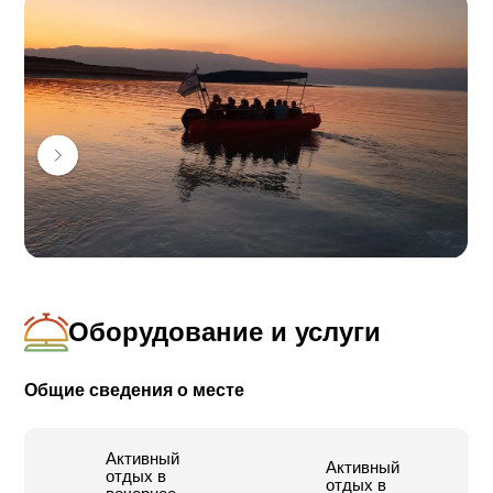
Источники пресной воды, которая течет
непосредственно в Мертвое море, и карстовые
воронки с соленой водой, в которых можно
окунуться.
Экскурсия на судне для групп по предварительной
договоренности.
Место встречи ‒ киббуц Мицпе-Шалем на
перекрестке на шоссе номер 90.
Оборудование и услуги
Общие сведения о месте
Активный
Активный
отдых в
отдых в