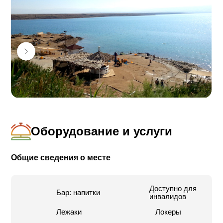
Пляж идеально подходит для частных и
коммерческих выступлений в дневное и вечернее
время, для отдыха компаниями и для проведения
торжеств.
Помимо бассейнов и большого ресторана с видом на
море на пляже есть просторный бар, комфортные
раздевалки и другие удобства для гостей.
Оборудование и услуги
Общие сведения о месте
Доступно для
Бар: напитки
инвалидов
Лежаки
Локеры