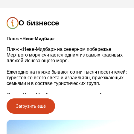
О бизнессе
Пляж «Неве-Мидбар»
Пляж «Неве-Мидбар» на северном побережье
Мертвого моря считается одним из самых красивых
пляжей Исчезающего моря.
Ежегодно на пляже бывают сотни тысяч посетителей:
туристов со всего света и израильтян, приезжающих
семьями и в составе туристических групп.
Пляж «Неве-Мидбар» ‒ это превосходный участок
побережья, изобилие целебной грязи, богатой
Загрузить ещё
минеральными веществами, плавательные бассейны
и просторные лужайки. Здесь есть потрясающий
кошерный ресторан с кондиционером и видом на
берег моря.