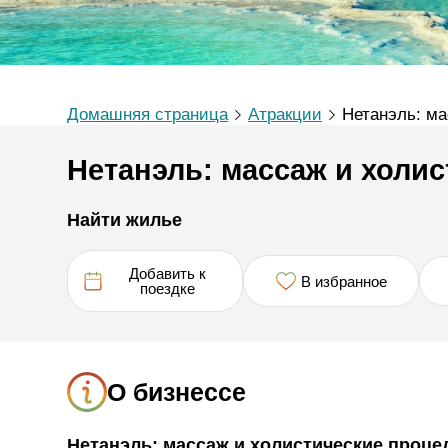
Домашняя страница
Атракции
Нетанэль: м
Нетанэль: массаж и холи
Найти жилье
Добавить к
В избранное
поездке
О бизнессе
Нетанэль: массаж и холистические проц