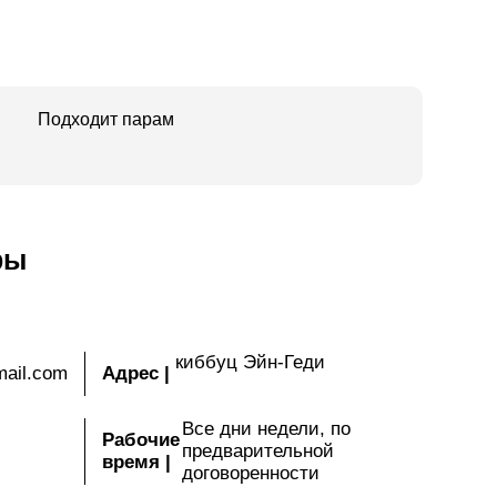
Подходит парам
ры
киббуц Эйн-Геди
mail.com
Адрес
|
Все дни недели, по
Рабочие
предварительной
время
|
договоренности