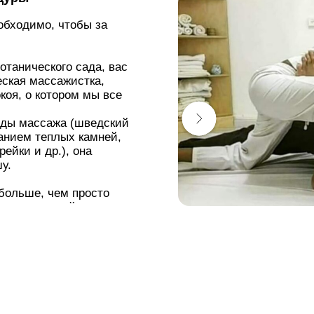
обходимо, чтобы за
отанического сада, вас
ская массажистка,
окоя, о котором мы все
оды массажа (шведский
анием теплых камней,
ейки и др.), она
у.
 больше, чем просто
ктр ощущений, которые
истические процедуры.