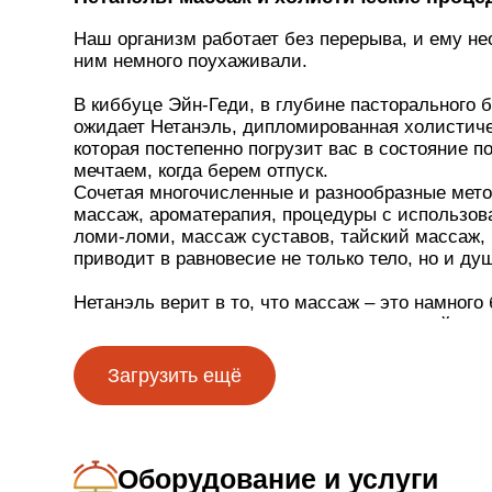
Наш организм работает без перерыва, и ему не
ним немного поухаживали.
В киббуце Эйн-Геди, в глубине пасторального б
ожидает Нетанэль, дипломированная холистиче
которая постепенно погрузит вас в состояние п
мечтаем, когда берем отпуск.
Сочетая многочисленные и разнообразные мет
массаж, ароматерапия, процедуры с использов
ломи-ломи, массаж суставов, тайский массаж, р
приводит в равновесие не только тело, но и душ
Нетанэль верит в то, что массаж ‒ это намного
техника, и с радостью подарит вам полный спе
мы испытываем, принимая расслабляющие хол
Загрузить ещё
Оборудование и услуги