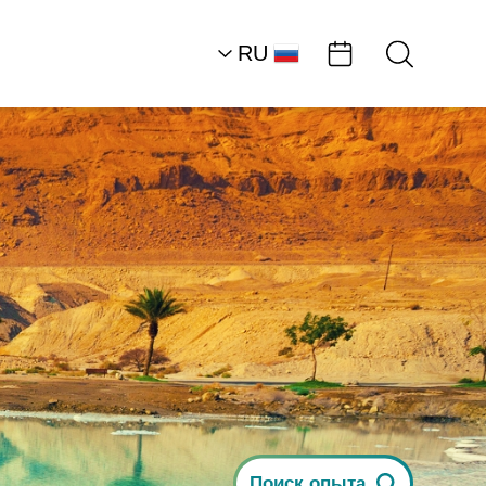
RU
AR
Центральная часть р
Мертвого моря
достопримечательн
и мастер-классы
Информационный
центр компании…
Поиск опыта