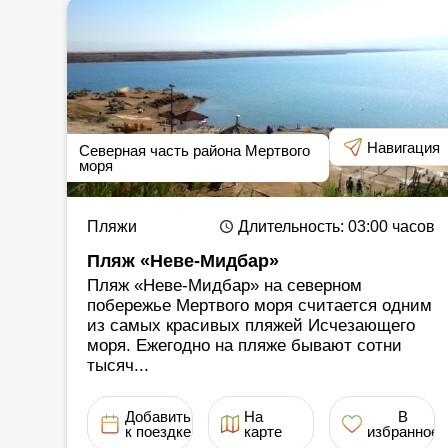
Навигация
Северная часть района Мертвого
моря
Пляжи
Длительность
: 03:00
часов
Пляж «Неве-Мидбар»
Пляж «Неве-Мидбар» на северном
побережье Мертвого моря считается одним
из самых красивых пляжей Исчезающего
моря. Ежегодно на пляже бывают сотни
тысяч...
Добавить
На
В
к поездке
карте
избранное