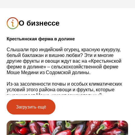
О бизнессе
Крестьянская ферма в долине
Слышали про индийский огурец, красную кукурузу,
белый баклажан и вишню любви? Эти и многие
другие фрукты и овощи ждут вас на «Крестьянской
ферме в долине» ‒ сельскохозяйственной ферме
Моше Медини из Содомской долины.
Из-за засоленности почвы и особых климатических
условий этого района овощи и фрукты, которые
выращивает Моше, имеют замечательный,
притягательный вкус.
Загрузить ещё
Во время экскурсии по ферме вы сможете услышать
захватывающие истории о создании еврейского
поселка в пустыне, принять участие в уборке урожая,
попробовать новые сорта овощей и фруктов и на