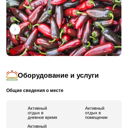
некоторое время ощутить простую связь с землей и
ее дарами.
Захватывающие впечатления для всей семьи.
Экскурсия подходит также для больших и малых
групп.
Оборудование и услуги
Общие сведения о месте
Активный
Активный
отдых в
отдых в
дневное время
помещении
Активный