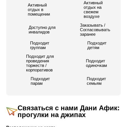
Активный
Активный
отдых на
отдых в
свежем
помещении
воздухе
Заказывать /
Доступно для
Согласовывать
инвалидов
заранее
Подходит
Подходит
группам
детям
Подходит для
проведения
Подходит
торжеств /
одиночкам
корпоративов
Подходит
Подходит
парам
семьям
Связаться с нами
Дани Афик:
прогулки на джипах