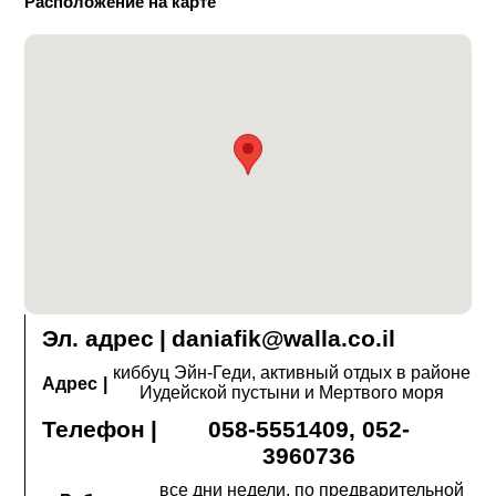
Расположение на карте
Эл. адрес
|
daniafik@walla.co.il
киббуц Эйн-Геди, активный отдых в районе
Адрес
|
Иудейской пустыни и Мертвого моря
Телефон
|
058-5551409, 052-
3960736
все дни недели, по предварительной