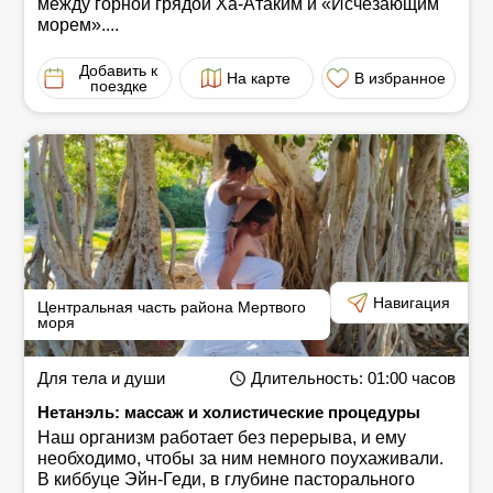
между горной грядой Ха-Атаким и «Исчезающим
морем»....
Добавить к
На карте
В избранное
поездке
Навигация
Центральная часть района Мертвого
моря
Для тела и души
Длительность
: 01:00
часов
Нетанэль: массаж и холистические процедуры
Наш организм работает без перерыва, и ему
необходимо, чтобы за ним немного поухаживали.
В киббуце Эйн-Геди, в глубине пасторального