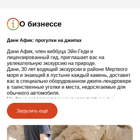
О бизнессе
Дани Афик: прогулки на джипах
Дани Афик, член киббуца Эйн-Геди и
лицензированный гид, приглашает вас на
увлекательную экскурсию на природе.
Дани, 30 лет водящий экскурсии в районе Мертвого
моря и знающий в пустыне каждый камень, доставит
вас в специально оборудованном джипе-лендровере
в таинственные уголки и места, недосягаемые для
обычного автомобиля.
На фоне завораживающих видов пустыни вы
услышите рассказ Дани об этих местах, о том, как
человек развивался, приспосабливаясь к жизни в
Загрузить ещё
пустыне, истории о религии и традициях и
интересные сведения о местной растительности и
геологических явлениях, уникальных для данного
региона.