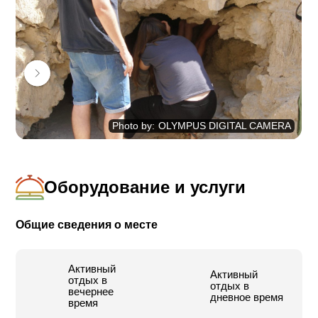
Те из вас, кто любит приключения, смогут также
провести ночь на природе в сопровождении Дани и
получить полные и красочные впечатления о жизни в
пустыне.
Подходит семьям, парам и группам.
Photo by
:
OLYMPUS DIGITAL CAMERA
Оборудование и услуги
Общие сведения о месте
Активный
Активный
отдых в
отдых в
вечернее
дневное время
время