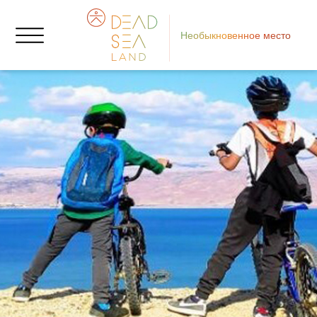
Необыкновенное место
Се
мо
П
П