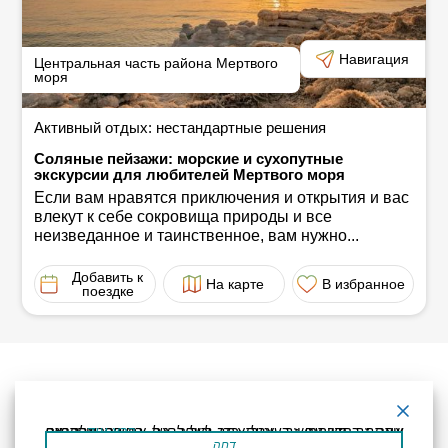
Навигация
Центральная часть района Мертвого
моря
Активный отдых: нестандартные решения
Соляные пейзажи: морские и сухопутные
экскурсии для любителей Мертвого моря
Если вам нравятся приключения и открытия и вас
влекут к себе сокровища природы и все
неизведанное и таинственное, вам нужно...
Добавить к
На карте
В избранное
поездке
קרא עוד
אתר זה משתמש בעוגיות כדי לשפר את החוויה שלך.נניח שאתה בסדר עם זה, אבל אתה יכול לבטל את הסכמתך אם תרצה.
דחה