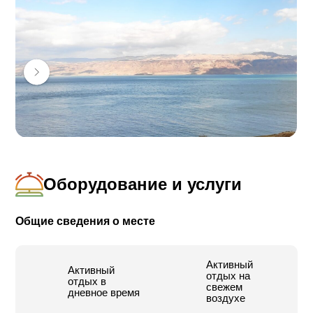
возле отправной точки.
Страхование в соответствии с законодательством.
Торжества и мероприятия для велосипедистов
включая пойке (приготовление пищи на горячих углях
под открытым небом), музыкальные мастер-классы и
прочие варианты активного отдыха по просьбе
клиента.
Оборудование и услуги
Общие сведения о месте
Активный
Активный
отдых на
отдых в
свежем
дневное время
воздухе