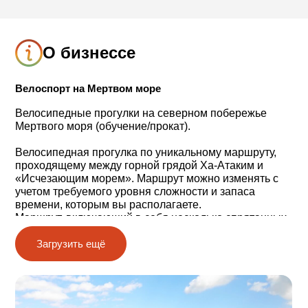
О бизнессе
Велоспорт на Мертвом море
Велосипедные прогулки на северном побережье
Мертвого моря (обучение/прокат).
Велосипедная прогулка по уникальному маршруту,
проходящему между горной грядой Ха-Атаким и
«Исчезающим морем». Маршрут можно изменять с
учетом требуемого уровня сложности и запаса
времени, которым вы располагаете.
Маршрут, включающий в себя несколько спрятанных
в скалах смотровых площадок, проходит по тихому и
Загрузить ещё
малоизвестному району между морем и плантациями
финиковых пальм, полному очаровательных уголков
и приятных сюрпризов. Краткий и нетрудный курс
обучения для желающих.
Можно переночевать на месте в гостевом домике