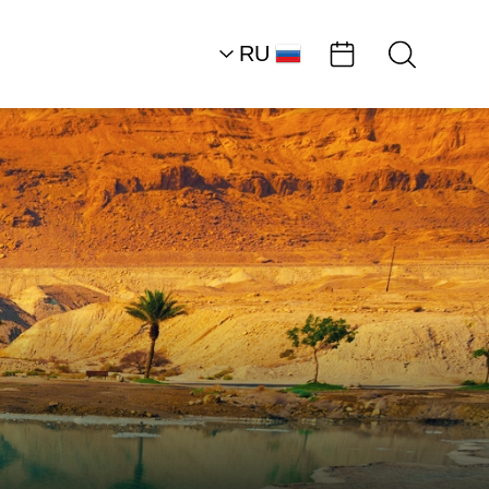
RU
AR
HE
EN
Северная часть район
Мертвого моря
Пляжи
Пляж «Бьянкини»