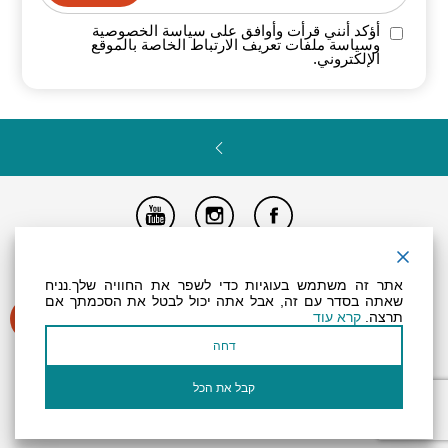
أؤكد أنني قرأت وأوافق على سياسة
الخصوصية
وسياسة ملفات تعريف الارتباط الخاصة
بالموقع
الإلكتروني.
تصريح المتاحية
النظام الداخلي
Powered by
אתר זה משתמש בעוגיות כדי לשפר את החוויה שלך.נניח
جميع الحقوق محفوظة لـ "أرض (منطقة) البحر الميت ©
שאתה בסדר עם זה, אבל אתה יכול לבטל את הסכמתך אם
תרצה.
קרא עוד
דחה
קבל את הכל