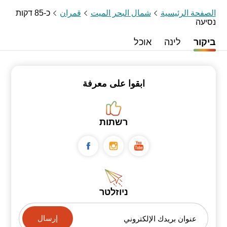
الصفحة الرئيسية
شمال البحر الميت
قمران
כ-85 דקות
נסיעה
ביקור
לינה
אוכל
ابقوا على معرفة
רשתות
ניוזלטר
عنوان بريدك الإلكتروني