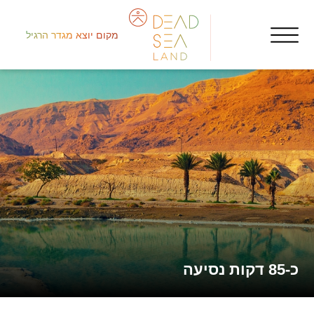
מקום יוצא מגדר הרגיל
قلب
פעי
حدي
כ-85 דקות נסיעה