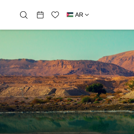
قائمة الأمنيات
AR
RU
HE
EN
قلب البحر الميت
פעילויות מחוץ לקופסא
داني أفيك، جولات…