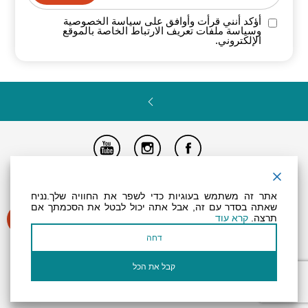
أؤكد أنني قرأت وأوافق على سياسة
الخصوصية
وسياسة ملفات تعريف الارتباط الخاصة
بالموقع
الإلكتروني.
تصريح المتاحية
النظام الداخلي
Powered by
אתר זה משתמש בעוגיות כדי לשפר את החוויה שלך.נניח
جميع الحقوق محفوظة لـ "أرض (منطقة) البحر الميت ©
שאתה בסדר עם זה, אבל אתה יכול לבטל את הסכמתך אם
תרצה.
קרא עוד
דחה
קבל את הכל