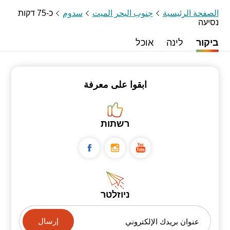
الصفحة الرئيسية
جنوب البحر الميت
سدوم
כ-75 דקות
נסיעה
ביקור
לינה
אוכל
ابقوا على معرفة
רשתות
ניוזלטר
عنوان بريدك الإلكتروني