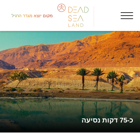
מקום יוצא מגדר הרגיל
شما
ors
الم
כ-75 דקות נסיעה